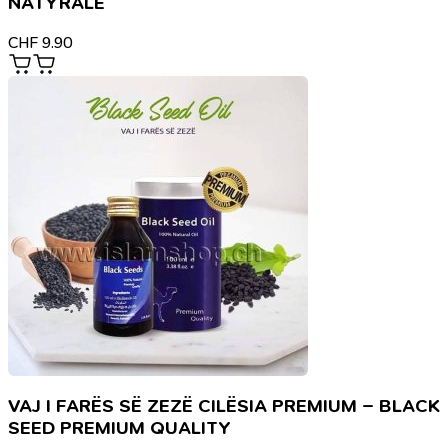
NATYRALE
CHF
9.90
VAJ I FARËS SË ZEZË CILËSIA PREMIUM – BLACK
SEED PREMIUM QUALITY