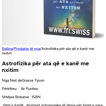
Ballina
/
Produkte të reja
/
Astrofizika për ata që e kanë me
nxitim
Astrofizika për ata që e kanë me
nxitim
Nga Neil deGrasse Tyson
Përktheu : Ilir Pustina
Shtëpia Botuese : ISBN
Vitet e fundit , zbulimet astronomike të denja për faqet e para