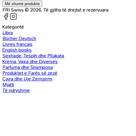
Më shumë produkte
FRI Swiss © 2026. Të gjitha të drejtat e rezervuara.
Kategoritë
Libra
Bücher Deutsch
Livres français
English books
Sexhade, Tespih dhe Pllakata
Krema, Vajra dhe Diverses
Parfuma dhe Shampona
Produktet e Farës së zezë
Çajra dhe Uje Zemzemi
Mjalti
Të ndryshme