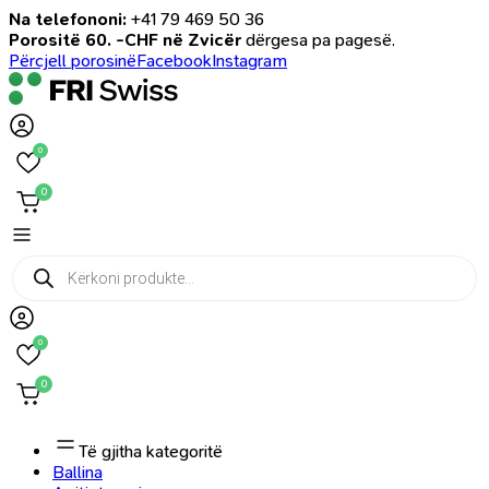
Na telefononi:
+41 79 469 50 36
Porositë 60. -CHF në Zvicër
dërgesa pa pagesë.
Përcjell porosinë
Facebook
Instagram
0
0
Products
search
0
0
Të gjitha kategoritë
Ballina