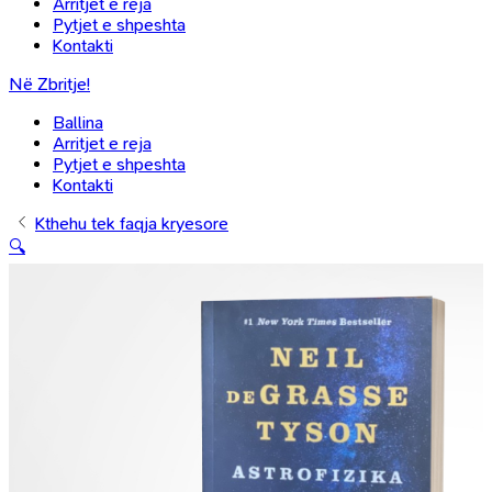
Arritjet e reja
Pytjet e shpeshta
Kontakti
Në Zbritje!
Ballina
Arritjet e reja
Pytjet e shpeshta
Kontakti
Kthehu tek faqja kryesore
🔍