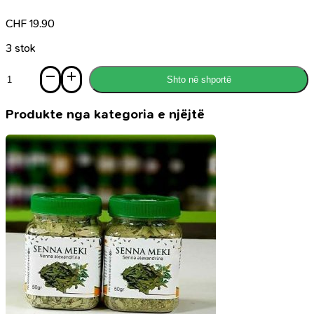
CHF
19.90
3 stok
Sasi
Shto në shportë
Astrofizika
për
ata
Produkte nga kategoria e njëjtë
që
e
kanë
me
nxitim