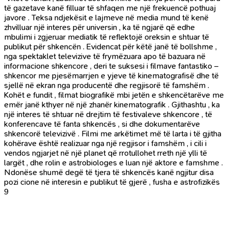
të gazetave kanë filluar të shfaqen me një frekuencë pothuaj
javore . Teksa ndjekësit e lajmeve në media mund të kenë
zhvilluar një interes për universin , ka të ngjarë që edhe
mbulimi i zgjeruar mediatik të reflektojë oreksin e shtuar të
publikut për shkencën . Evidencat për këtë janë të bollshme ,
nga spektaklet televizive të frymëzuara apo të bazuara në
informacione shkencore , deri te suksesi i filmave fantastiko –
shkencor me pjesëmarrjen e yjeve të kinematografisë dhe të
sjellë në ekran nga producentë dhe regjisorë të famshëm .
Kohët e fundit , filmat biografikë mbi jetën e shkencëtarëve me
emër janë kthyer në një zhanër kinematografik . Gjithashtu , ka
një interes të shtuar në drejtim të festivaleve shkencore , të
konferencave të fanta shkencës , si dhe dokumentarëve
shkencorë televizivë . Filmi me arkëtimet më të larta i të gjitha
kohërave është realizuar nga një regjisor i famshëm , i cili i
vendos ngjarjet në një planet që rrotullohet rreth një ylli të
largët , dhe rolin e astrobiologes e luan një aktore e famshme .
Ndonëse shumë degë të tjera të shkencës kanë ngjitur disa
pozi cione në interesin e publikut të gjerë , fusha e astrofizikës
9