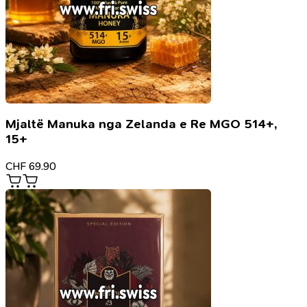
Mjaltë Manuka nga Zelanda e Re MGO 514+,
15+
CHF
69.90