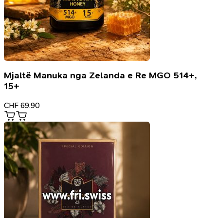
Mjaltë Manuka nga Zelanda e Re MGO 514+,
15+
CHF
69.90