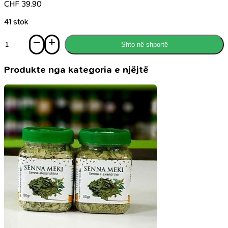
CHF
39.90
41 stok
Sasi
Shto në shportë
Auszüge
aus
dem
Produkte nga kategoria e njëjtë
Sahih
Al-
Buharyy