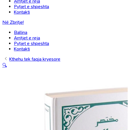
Arritjet e reja
Pytjet e shpeshta
Kontakti
Në Zbritje!
Ballina
Arritjet e reja
Pytjet e shpeshta
Kontakti
Kthehu tek faqja kryesore
🔍