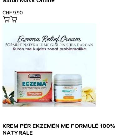
Salon Mask Online
CHF
9.90
KREM PËR EKZEMËN ME FORMULË 100%
NATYRALE