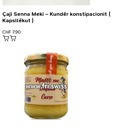
Çaji Senna Meki – Kundër konstipacionit (
Kapsllëkut )
CHF
7.90