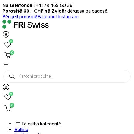
Na telefononi:
+41 79 469 50 36
Porositë 60. -CHF në Zvicër
dërgesa pa pagesë.
Përcjell porosinë
Facebook
Instagram
0
0
Products
search
0
0
Të gjitha kategoritë
Ballina