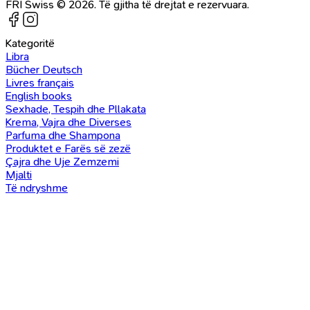
FRI Swiss © 2026. Të gjitha të drejtat e rezervuara.
Kategoritë
Libra
Bücher Deutsch
Livres français
English books
Sexhade, Tespih dhe Pllakata
Krema, Vajra dhe Diverses
Parfuma dhe Shampona
Produktet e Farës së zezë
Çajra dhe Uje Zemzemi
Mjalti
Të ndryshme