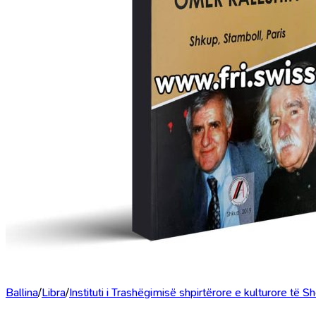
Ballina
/
Libra
/
Instituti i Trashëgimisë shpirtërore e kulturore të 