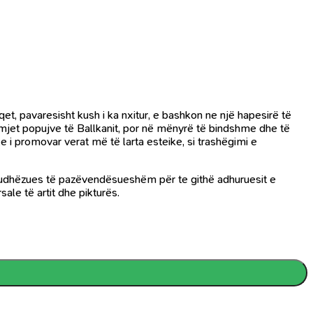
t, pavaresisht kush i ka nxitur, e bashkon ne një hapesirë të
rmjet popujve të Ballkanit, por në mënyrë të bindshme dhe të
e i promovar verat më të larta esteike, si trashëgimi e
aqet udhëzues të pazëvendësueshëm për te githë adhuruesit e
ale të artit dhe pikturës.