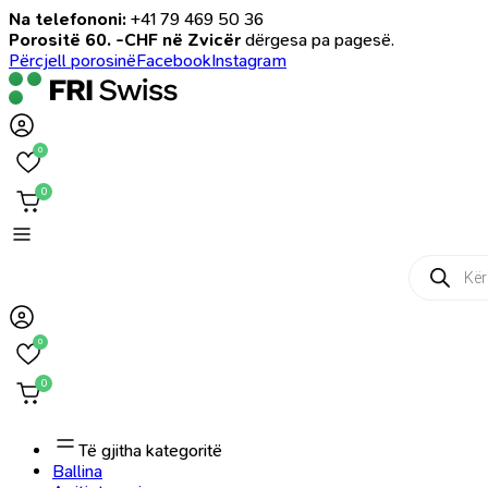
Na telefononi:
+41 79 469 50 36
Porositë 60. -CHF në Zvicër
dërgesa pa pagesë.
Përcjell porosinë
Facebook
Instagram
0
0
Products
search
0
0
Të gjitha kategoritë
Ballina