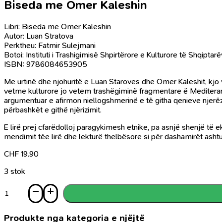
Biseda me Omer Kaleshin
Libri: Biseda me Omer Kaleshin
Autor: Luan Stratova
Perktheu: Fatmir Sulejmani
Botoi: Instituti i Trashigimisë Shpirtërore e Kulturore të Shqipta
ISBN: 9786084653905
Me urtinë dhe njohuritë e Luan Staroves dhe Omer Kaleshit, kjo v
vetme kulturore jo vetem trashëgiminë fragmentare ë Mediteranit
argumentuar e afirmon niellogshmerinë e të githa qenieve njerëzor
përbashkët e githë njërizimit.
E lirë prej cfarëdolloj paragykimesh etnike, pa asnjë shenjë të 
mendimit tëe lirë dhe lekturë thelbësore si për dashamirët ashtu
CHF
19.90
3 stok
Sasi
Biseda
me
Omer
Produkte nga kategoria e njëjtë