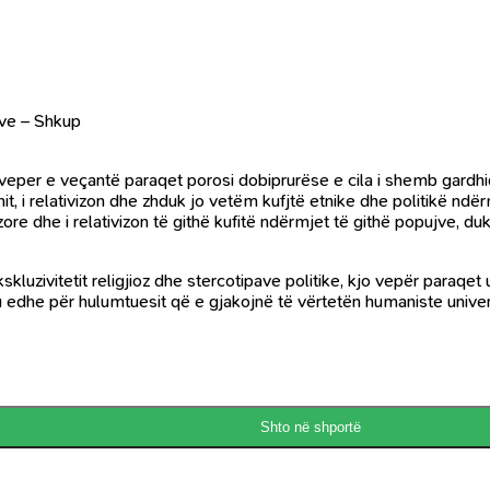
rëve – Shkup
eper e veçantë paraqet porosi dobiprurëse e cila i shemb gardhiqe
, i relativizon dhe zhduk jo vetëm kufjtë etnike dhe politikë ndë
e dhe i relativizon të githë kufitë ndërmjet të githë popujve, duk
ekskluzivitetit religjioz dhe stercotipave politike, kjo vepër par
 edhe për hulumtuesit që e gjakojnë të vërtetën humaniste univers
Shto në shportë