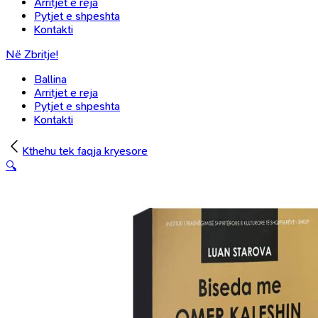
Arritjet e reja
Pytjet e shpeshta
Kontakti
Në Zbritje!
Ballina
Arritjet e reja
Pytjet e shpeshta
Kontakti
Kthehu tek faqja kryesore
🔍