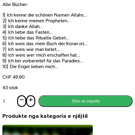
Alle Bücher:
1) Ich kenne die schönen Namen Allahs…
2) Ich kenne meinen Propheten…
3) Ich danke Allah…
4) Ich liebe das Fasten…
5) Ich liebe das Rituelle Gebet…
6) Ich weis das mein Buch der Koran ist…
7) Ich weis wie man betet…
8) Ich weis wer mich erschaffen hat…
9) Ich bin vorbereitet für das Paradies…
10) Die Engel lieben mich…
CHF
49.90
43 stok
Sasi
Shto në shportë
Buchset
"Ich
lerne
Produkte nga kategoria e njëjtë
meine
Religion“
mit