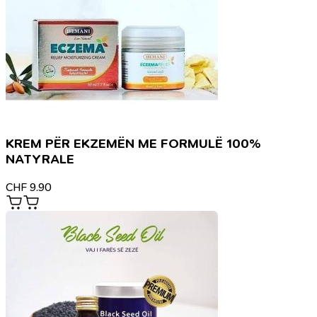
KREM PËR EKZEMËN ME FORMULË 100%
NATYRALE
CHF
9.90