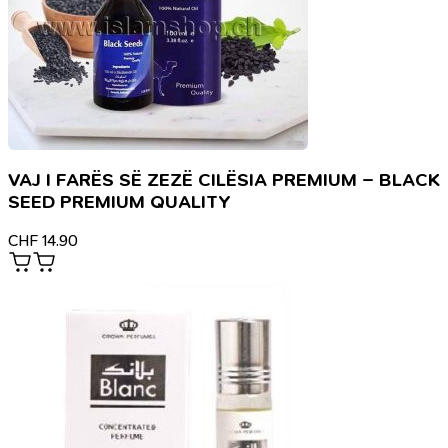
VAJ I FARËS SË ZEZË CILËSIA PREMIUM – BLACK
SEED PREMIUM QUALITY
CHF
14.90