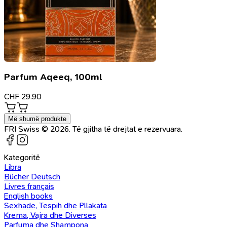
Parfum Aqeeq, 100ml
CHF
29.90
Më shumë produkte
FRI Swiss © 2026. Të gjitha të drejtat e rezervuara.
Kategoritë
Libra
Bücher Deutsch
Livres français
English books
Sexhade, Tespih dhe Pllakata
Krema, Vajra dhe Diverses
Parfuma dhe Shampona