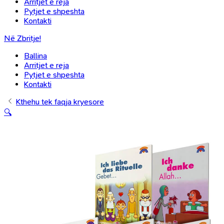
Arritjet e reja
Pytjet e shpeshta
Kontakti
Në Zbritje!
Ballina
Arritjet e reja
Pytjet e shpeshta
Kontakti
Kthehu tek faqja kryesore
🔍