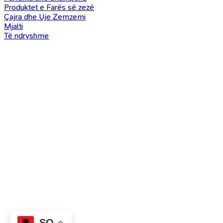
Produktet e Farës së zezë
Çajra dhe Uje Zemzemi
Mjalti
Të ndryshme
SQ