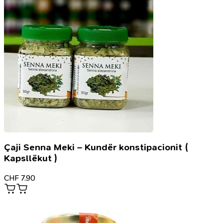
10
Büchern
Çaji Senna Meki – Kundër konstipacionit (
Kapsllëkut )
CHF
7.90