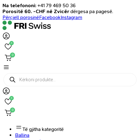
Na telefononi:
+41 79 469 50 36
Porositë 60. -CHF në Zvicër
dërgesa pa pagesë.
Përcjell porosinë
Facebook
Instagram
0
0
Products
search
0
0
Të gjitha kategoritë
Ballina