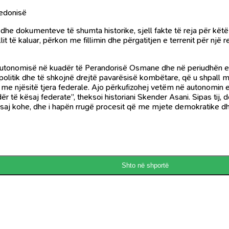
qedonisë
dokumenteve të shumta historike, sjell fakte të reja për këtë pe
it të kaluar, përkon me fillimin dhe përgatitjen e terrenit për një 
 e autonomisë në kuadër të Perandorisë Osmane dhe në periudhën e 
in politik dhe të shkojnë drejtë pavarësisë kombëtare, që u shpall
të me njësitë tjera federale. Ajo përkufizohej vetëm në autonomi
r të kësaj federate”, theksoi historiani Skender Asani. Sipas tij, d
asaj kohe, dhe i hapën rrugë procesit që me mjete demokratike dhe me
Shto në shportë