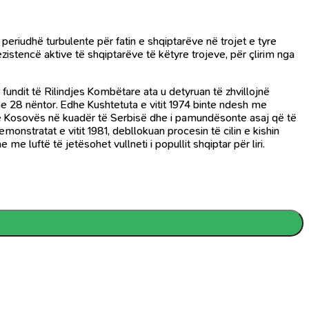
riudhë turbulente për fatin e shqiptarëve në trojet e tyre
rezistencë aktive të shqiptarëve të këtyre trojeve, për çlirim nga
fundit të Rilindjes Kombëtare ata u detyruan të zhvillojnë
 me 28 nëntor. Edhe Kushtetuta e vitit 1974 binte ndesh me
n e Kosovës në kuadër të Serbisë dhe i pamundësonte asaj që të
emonstratat e vitit 1981, debllokuan procesin të cilin e kishin
 luftë të jetësohet vullneti i popullit shqiptar për liri.