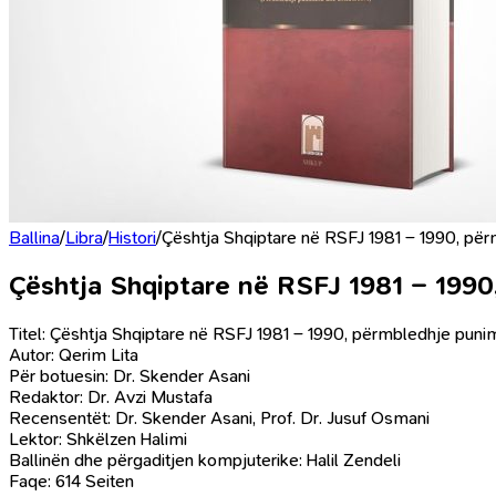
Ballina
/
Libra
/
Histori
/
Çështja Shqiptare në RSFJ 1981 – 1990, p
Çështja Shqiptare në RSFJ 1981 – 199
Titel: Çështja Shqiptare në RSFJ 1981 – 1990, përmbledhje pu
Autor: Qerim Lita
Për botuesin: Dr. Skender Asani
Redaktor: Dr. Avzi Mustafa
Recensentët: Dr. Skender Asani, Prof. Dr. Jusuf Osmani
Lektor: Shkëlzen Halimi
Ballinën dhe përgaditjen kompjuterike: Halil Zendeli
Faqe: 614 Seiten