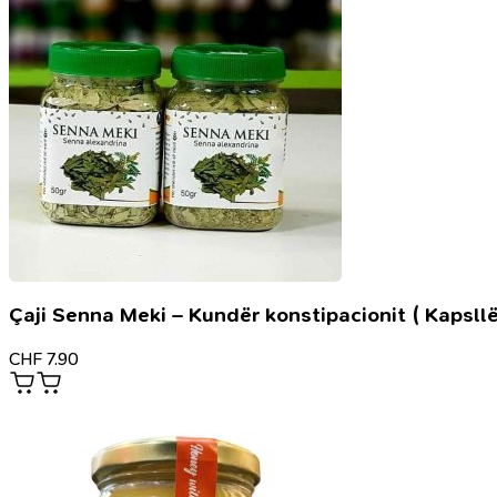
përmbledhje
punimesh
dhe
dokumente
Çaji Senna Meki – Kundër konstipacionit ( Kapsllë
CHF
7.90