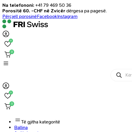
Na telefononi:
+41 79 469 50 36
Porositë 60. -CHF në Zvicër
dërgesa pa pagesë.
Përcjell porosinë
Facebook
Instagram
0
0
Products
search
0
0
Të gjitha kategoritë
Ballina