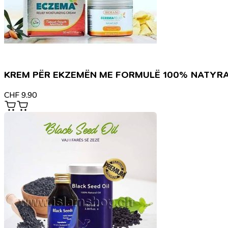
KREM PËR EKZEMËN ME FORMULË 100% NATYR
CHF
9.90