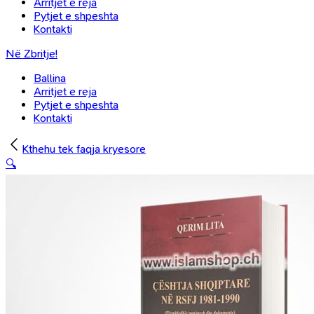
Arritjet e reja
Pytjet e shpeshta
Kontakti
Në Zbritje!
Ballina
Arritjet e reja
Pytjet e shpeshta
Kontakti
Kthehu tek faqja kryesore
🔍