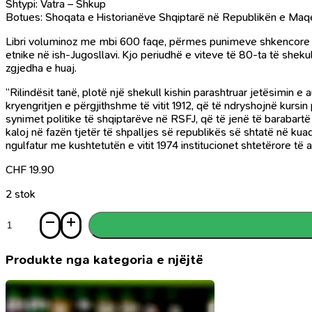
Shtypi: Vatra – Shkup
Botues: Shoqata e Historianëve Shqiptarë në Republikën e Ma
Libri voluminoz me mbi 600 faqe, përmes punimeve shkencore dhe 
etnike në ish-Jugosllavi. Kjo periudhë e viteve të 80-ta të shekull
zgjedha e huaj.
“Rilindësit tanë, plotë një shekull kishin parashtruar jetësimin
kryengritjen e përgjithshme të vitit 1912, që të ndryshojnë kurs
synimet politike të shqiptarëve në RSFJ, që të jenë të barabar
kaloj në fazën tjetër të shpalljes së republikës së shtatë në kuadë
ngulfatur me kushtetutën e vitit 1974 institucionet shtetërore të 
CHF
19.90
2 stok
Sasi
Çështja
Shqiptare
në
Produkte nga kategoria e njëjtë
RSFJ
1981
-
1990,