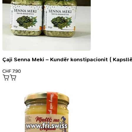
Çaji Senna Meki – Kundër konstipacionit ( Kapsllë
CHF
7.90