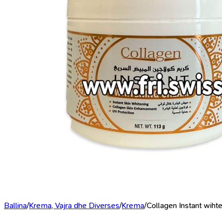
Ballina
/
Krema, Vajra dhe Diverses
/
Krema
/
Collagen Instant wiht