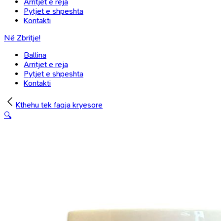
Arritjet e reja
Pytjet e shpeshta
Kontakti
Në Zbritje!
Ballina
Arritjet e reja
Pytjet e shpeshta
Kontakti
Kthehu tek faqja kryesore
🔍