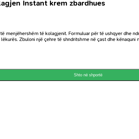
lagjen Instant krem zbardhues
 menjëhershëm të kolagjenit. Formuluar për të ushqyer dhe ndriçuar
 lëkurës. Zbuloni një çehre të shndritshme në çast dhe kënaquni m
Shto në shportë