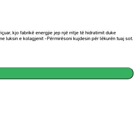
, kjo fabrikë energjie jep një rritje të hidratimit duke
e luksin e kolagjenit -Përmirësoni kujdesin për lëkurën tuaj sot.