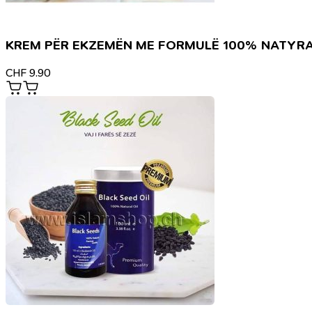
KREM PËR EKZEMËN ME FORMULË 100% NATYR
CHF
9.90