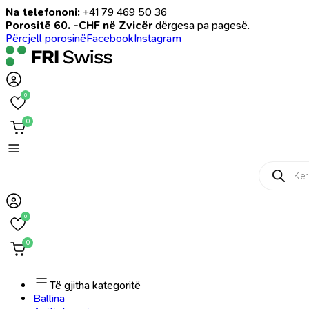
Na telefononi:
+41 79 469 50 36
Porositë 60. -CHF në Zvicër
dërgesa pa pagesë.
Përcjell porosinë
Facebook
Instagram
0
0
Products
search
0
0
Të gjitha kategoritë
Ballina