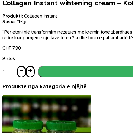
Collagen Instant wihtening cream – Ko
Produkti:
Collagen Instant
Sasia:
113gr
“Përjetoni një transformim rrezatues me kremin tonë zbardhues të
reduktuar pamjen e njollave të errëta dhe tonin e pabarabartë të
CHF
7.90
9 stok
Sasi
Collagen
Instant
wihtening
Produkte nga kategoria e njëjtë
cream
-
Kolagjen
Instant
krem
zbardhues