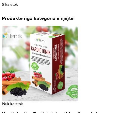
origjinal
i
S’ka stok
qe:
tanishëm
CHF 4.50.
është:
CHF 2.25.
Produkte nga kategoria e njëjtë
Nuk ka stok