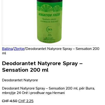
Ballina
/
Zbritje
/
Deodorantet Natyrore Spray – Sensation 200
ml
Deodorantet Natyrore Spray –
Sensation 200 ml
Deodorantet Natyrore
Deodorant Natyrore Spray – Sensation 200 ml, për Burra,
mbrojtje 24 Orë i prodhuar nga Hemani
Çmimi
Çmimi
CHF
4.50
CHF
2.25