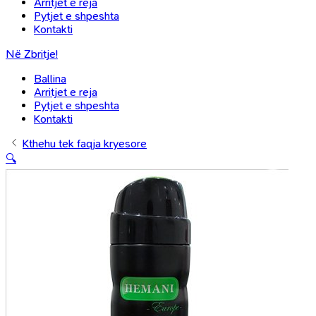
Arritjet e reja
Pytjet e shpeshta
Kontakti
Në Zbritje!
Ballina
Arritjet e reja
Pytjet e shpeshta
Kontakti
Kthehu tek faqja kryesore
🔍