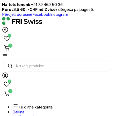
Na telefononi:
+41 79 469 50 36
Porositë 60. -CHF në Zvicër
dërgesa pa pagesë.
Përcjell porosinë
Facebook
Instagram
0
0
Products
search
0
0
Të gjitha kategoritë
Ballina