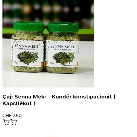
të
mirë
Çaji Senna Meki – Kundër konstipacionit (
Kapsllëkut )
CHF
7.90