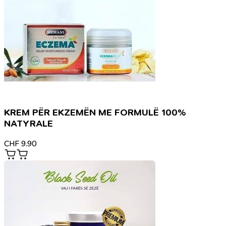
KREM PËR EKZEMËN ME FORMULË 100%
NATYRALE
CHF
9.90