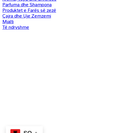
Parfuma dhe Shampona
Produktet e Farës së zezë
Çajra dhe Uje Zemzemi
Mjalti
Të ndryshme
SQ