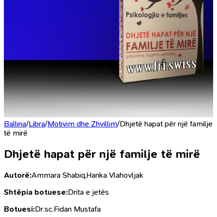
Ballina
/
Libra
/
Motivim dhe Zhvillim
/
Dhjetë hapat për një familje
të mirë
Dhjetë hapat për një familje të mirë
Autorë:
Ammara Shabiq,Hanka Vlahovljak
Shtëpia botuese:
Drita e jetës
Botuesi:
Dr.sc.Fidan Mustafa