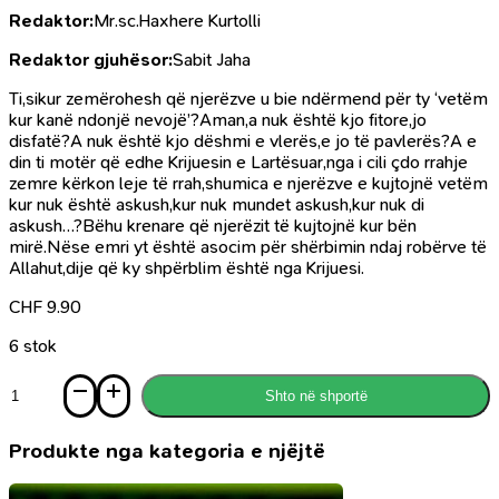
Redaktor:
Mr.sc.Haxhere Kurtolli
Redaktor gjuhësor:
Sabit Jaha
Ti,sikur zemërohesh që njerëzve u bie ndërmend për ty ‘vetëm
kur kanë ndonjë nevojë’?Aman,a nuk është kjo fitore,jo
disfatë?A nuk është kjo dëshmi e vlerës,e jo të pavlerës?A e
din ti motër që edhe Krijuesin e Lartësuar,nga i cili çdo rrahje
zemre kërkon leje të rrah,shumica e njerëzve e kujtojnë vetëm
kur nuk është askush,kur nuk mundet askush,kur nuk di
askush…?Bëhu krenare që njerëzit të kujtojnë kur bën
mirë.Nëse emri yt është asocim për shërbimin ndaj robërve të
Allahut,dije që ky shpërblim është nga Krijuesi.
CHF
9.90
6 stok
Sasi
Shto në shportë
Dhjetë
hapat
për
Produkte nga kategoria e njëjtë
një
familje