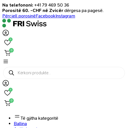
Na telefononi:
+41 79 469 50 36
Porositë 60. -CHF në Zvicër
dërgesa pa pagesë.
Përcjell porosinë
Facebook
Instagram
0
0
Products
search
0
0
Të gjitha kategoritë
Ballina