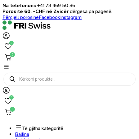
Na telefononi:
+41 79 469 50 36
Porositë 60. -CHF në Zvicër
dërgesa pa pagesë.
Përcjell porosinë
Facebook
Instagram
0
0
Products
search
0
0
Të gjitha kategoritë
Ballina