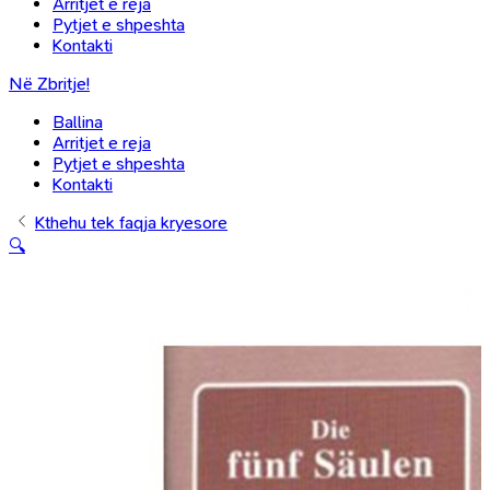
Arritjet e reja
Pytjet e shpeshta
Kontakti
Në Zbritje!
Ballina
Arritjet e reja
Pytjet e shpeshta
Kontakti
Kthehu tek faqja kryesore
🔍