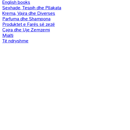
English books
Sexhade, Tespih dhe Pllakata
Krema, Vajra dhe Diverses
Parfuma dhe Shampona
Produktet e Farës së zezë
Çajra dhe Uje Zemzemi
Mjalti
Të ndryshme