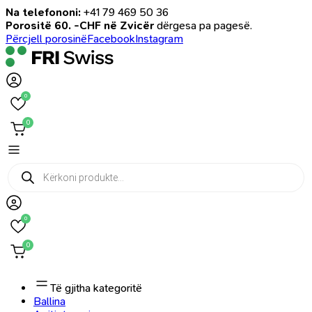
Na telefononi:
+41 79 469 50 36
Porositë 60. -CHF në Zvicër
dërgesa pa pagesë.
Përcjell porosinë
Facebook
Instagram
0
0
Products
search
0
0
Të gjitha kategoritë
Ballina