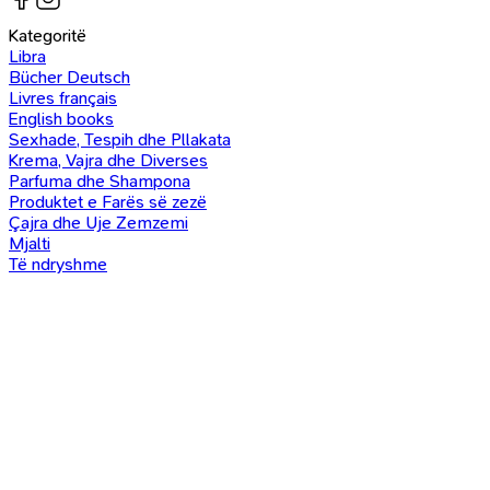
Kategoritë
Libra
Bücher Deutsch
Livres français
English books
Sexhade, Tespih dhe Pllakata
Krema, Vajra dhe Diverses
Parfuma dhe Shampona
Produktet e Farës së zezë
Çajra dhe Uje Zemzemi
Mjalti
Të ndryshme