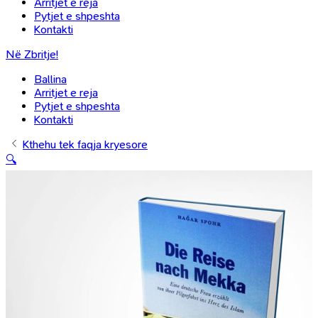
Arritjet e reja
Pytjet e shpeshta
Kontakti
Në Zbritje!
Ballina
Arritjet e reja
Pytjet e shpeshta
Kontakti
Kthehu tek faqja kryesore
🔍