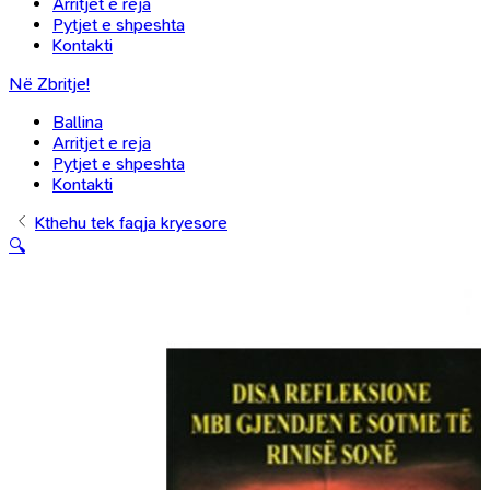
Arritjet e reja
Pytjet e shpeshta
Kontakti
Në Zbritje!
Ballina
Arritjet e reja
Pytjet e shpeshta
Kontakti
Kthehu tek faqja kryesore
🔍