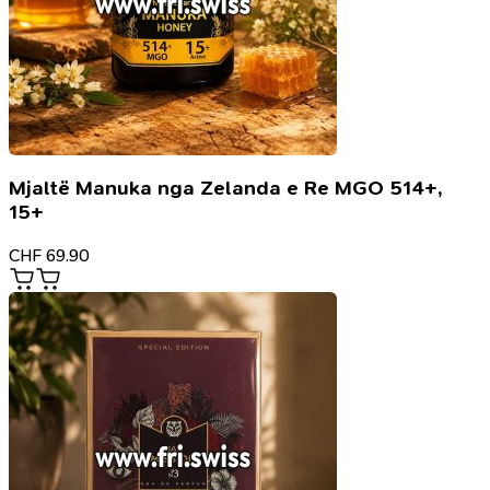
Mjaltë Manuka nga Zelanda e Re MGO 514+,
15+
CHF
69.90