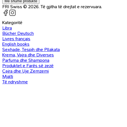
Më shumë produkte
FRI Swiss © 2026. Të gjitha të drejtat e rezervuara.
Kategoritë
Libra
Bücher Deutsch
Livres français
English books
Sexhade, Tespih dhe Pllakata
Krema, Vajra dhe Diverses
Parfuma dhe Shampona
Produktet e Farës së zezë
Çajra dhe Uje Zemzemi
Mjalti
Të ndryshme