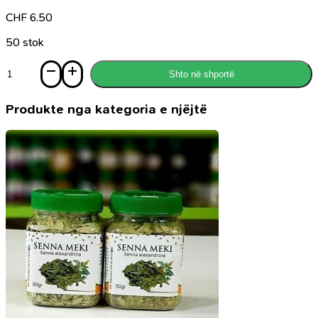
CHF
6.50
50 stok
Sasi
Shto në shportë
Disa
refleksione
mbi
Produkte nga kategoria e njëjtë
gjendjen
e
sotme
të
rinisë
sonë