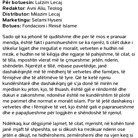
Për botuesin:
Lulzim Lecaj
Redaktor
: Avni Aliu, Teolog
Distributor:
Milazim Lecaj
Marketingu:
Selami Hyseni
Botues:
Fondacioni i Rinisë Islame
Sado që ka jehonë të quditshme dhe per të mos e pranuar
mendja, është fakt i pamohueshëm se ka njerëz, ti cilët duke i
shkelur ligjet dhe rregullat e moralit, vetveten e hudhin në
rrezik, e hudhin ne të këqija dhe ngjarje të pahijshme, të cilat, si
të tilla, mposhtin vlerat më te çmueshme: jetën, nderin,
shëndetin. Njerëzit e tillë, mbase pavetëdije, janë
dashakëqinjtë më të mëdhenj të vetvetes dhe familjes, të
fëmijëve dhe të afëtmëve të tyre. Që te ketë njeriu
kundërshtarë dhe dashakëqinj gë s’ja donë të mirën ne
mjedisin ku jeton, kjo, të thuash, është gjë e rëndomtë dhe
dukuri e zakonshme, ndonëse është ne kundërshtim të plotë
me parimet dhe normat e moralit islam. Por të jetë dashakeq i
vetvetes dhe i fëmijëve të vet, kjo është gati e papranueshme
dhe e papajtueshme për logjjkën e shëndoshë të njeriut.
Ndërkaq, kur dëgjojmë lajmet, të cilat, mjerisht, në kohën tonë
janë mjaft të shpeshta, se si dikush ka rrezikuar nderin ose
jetën e dikujt, ne hidhërohemi, zemërohemi dhe na vjen keq si