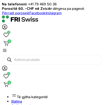
Na telefononi:
+41 79 469 50 36
Porositë 60. -CHF në Zvicër
dërgesa pa pagesë.
Përcjell porosinë
Facebook
Instagram
0
0
Products
search
0
0
Të gjitha kategoritë
Ballina