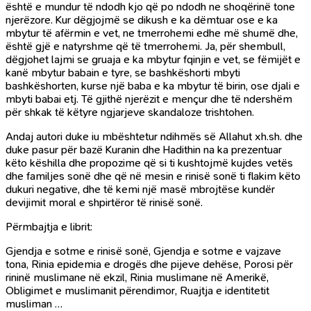
është e mundur të ndodh kjo që po ndodh ne shoqërinë tone
njerëzore. Kur dëgjojmë se dikush e ka dëmtuar ose e ka
mbytur të afërmin e vet, ne tmerrohemi edhe më shumë dhe,
është gjë e natyrshme që të tmerrohemi. Ja, për shembull,
dëgjohet lajmi se gruaja e ka mbytur fqinjin e vet, se fëmijët e
kanë mbytur babain e tyre, se bashkëshorti mbyti
bashkëshorten, kurse një baba e ka mbytur të birin, ose djali e
mbyti babai etj. Të gjithë njerëzit e mençur dhe të ndershëm
për shkak të këtyre ngjarjeve skandaloze trishtohen.
Andaj autori duke iu mbështetur ndihmës së Allahut xh.sh. dhe
duke pasur për bazë Kuranin dhe Hadithin na ka prezentuar
këto këshilla dhe propozime që si ti kushtojmë kujdes vetës
dhe familjes sonë dhe që në mesin e rinisë sonë ti flakim këto
dukuri negative, dhe të kemi një masë mbrojtëse kundër
devijimit moral e shpirtëror të rinisë sonë.
Përmbajtja e librit:
Gjendja e sotme e rinisë sonë, Gjendja e sotme e vajzave
tona, Rinia epidemia e drogës dhe pijeve dehëse, Porosi për
rininë muslimane në ekzil, Rinia muslimane në Amerikë,
Obligimet e muslimanit përendimor, Ruajtja e identitetit
musliman …