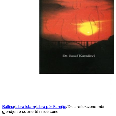
Ballina
/
Libra Islam
/
Libra për Familje
/
Disa refleksione mbi
gjendjen e sotme të rinisë sonë