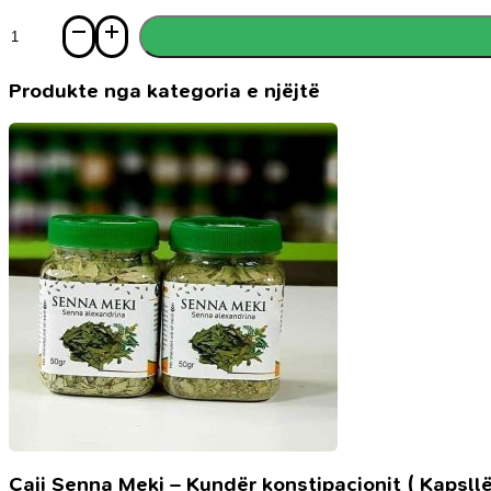
Sasi
Dyzet
net,
pjesa
Produkte nga kategoria e njëjtë
e
pestë
Çaji Senna Meki – Kundër konstipacionit ( Kapsllë