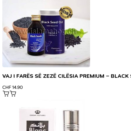
VAJ I FARËS SË ZEZË CILËSIA PREMIUM – BLAC
CHF
14.90