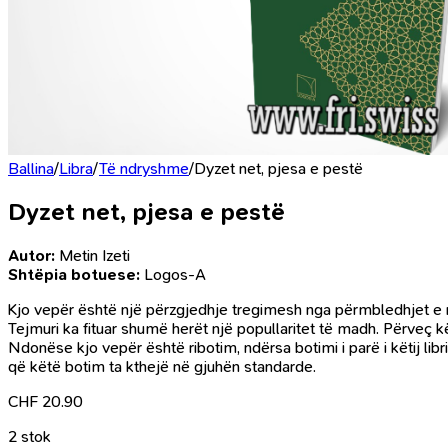
Ballina
/
Libra
/
Të ndryshme
/
Dyzet net, pjesa e pestë
Dyzet net, pjesa e pestë
Autor:
Metin Izeti
Shtëpia botuese:
Logos-A
Kjo vepër është një përzgjedhje tregimesh nga përmbledhjet e 
Tejmuri ka fituar shumë herët një popullaritet të madh. Përveç kë
Ndonëse kjo vepër është ribotim, ndërsa botimi i parë i këtij lib
që këtë botim ta kthejë në gjuhën standarde.
CHF
20.90
2 stok