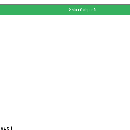
Shto në shportë
kut )