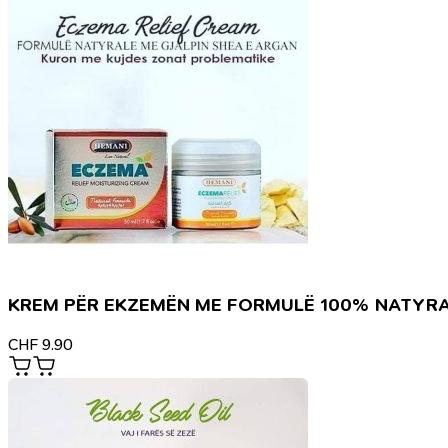
KREM PËR EKZEMËN ME FORMULË 100% NATYR
CHF
9.90