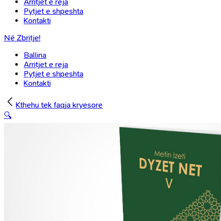
Arritjet e reja
Pytjet e shpeshta
Kontakti
Në Zbritje!
Ballina
Arritjet e reja
Pytjet e shpeshta
Kontakti
Kthehu tek faqja kryesore
🔍