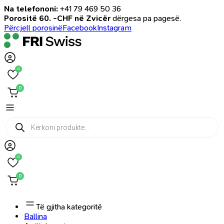
Na telefononi:
+41 79 469 50 36
Porositë 60. -CHF në Zvicër
dërgesa pa pagesë.
Përcjell porosinë
Facebook
Instagram
0
0
Products
search
0
0
Të gjitha kategoritë
Ballina