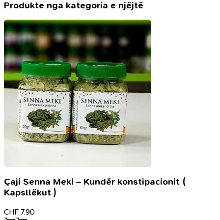
Muhamed
Produkte nga kategoria e njëjtë
Muteveli
Sharavi
Çaji Senna Meki – Kundër konstipacionit (
Kapsllëkut )
CHF
7.90