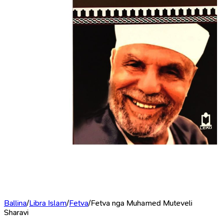
Ballina
/
Libra Islam
/
Fetva
/
Fetva nga Muhamed Muteveli
Sharavi