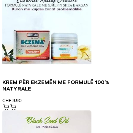
KREM PËR EKZEMËN ME FORMULË 100%
NATYRALE
CHF
9.90