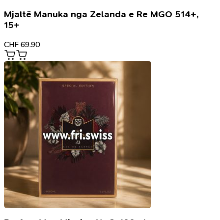
Mjaltë Manuka nga Zelanda e Re MGO 514+,
15+
CHF
69.90