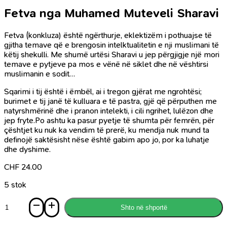
Fetva nga Muhamed Muteveli Sharavi
Fetva (konkluza) është ngërthurje, eklektizëm i pothuajse të
gjitha temave që e brengosin intelktualitetin e nji muslimani të
këtij shekulli. Me shumë urtësi Sharavi u jep përgjigje një mori
temave e pytjeve pa mos e vënë në siklet dhe në vështirsi
muslimanin e sodit…
Sqarimi i tij është i ëmbël, ai i tregon gjërat me ngrohtësi;
burimet e tij janë të kulluara e të pastra, gjë që përputhen me
natyrshmërinë dhe i pranon intelekti, i cili ngrihet, lulëzon dhe
jep fryte.Po ashtu ka pasur pyetje të shumta për femrën, për
çështjet ku nuk ka vendim të prerë, ku mendja nuk mund ta
definojë saktësisht nëse është gabim apo jo, por ka luhatje
dhe dyshime.
CHF
24.00
5 stok
Sasi
Shto në shportë
Fetva
nga