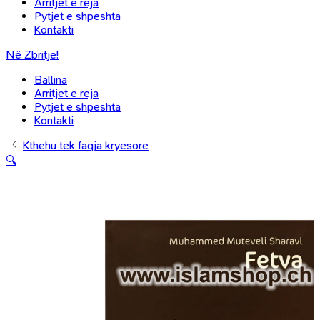
Arritjet e reja
Pytjet e shpeshta
Kontakti
Në Zbritje!
Ballina
Arritjet e reja
Pytjet e shpeshta
Kontakti
Kthehu tek faqja kryesore
🔍