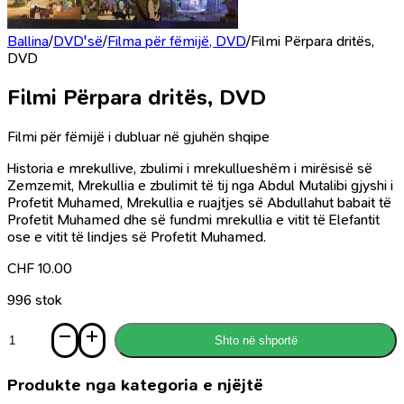
Ballina
/
DVD'së
/
Filma për fëmijë, DVD
/
Filmi Përpara dritës,
DVD
Filmi Përpara dritës, DVD
Filmi për fëmijë i dubluar në gjuhën shqipe
Historia e mrekullive, zbulimi i mrekullueshëm i mirësisë së
Zemzemit, Mrekullia e zbulimit të tij nga Abdul Mutalibi gjyshi i
Profetit Muhamed, Mrekullia e ruajtjes së Abdullahut babait të
Profetit Muhamed dhe së fundmi mrekullia e vitit të Elefantit
ose e vitit të lindjes së Profetit Muhamed.
CHF
10.00
996 stok
Sasi
Shto në shportë
Filmi
Përpara
dritës,
Produkte nga kategoria e njëjtë
DVD