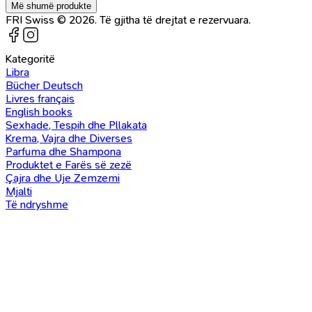
Më shumë produkte
FRI Swiss © 2026. Të gjitha të drejtat e rezervuara.
Kategoritë
Libra
Bücher Deutsch
Livres français
English books
Sexhade, Tespih dhe Pllakata
Krema, Vajra dhe Diverses
Parfuma dhe Shampona
Produktet e Farës së zezë
Çajra dhe Uje Zemzemi
Mjalti
Të ndryshme