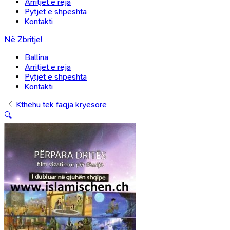
Arritjet e reja
Pytjet e shpeshta
Kontakti
Në Zbritje!
Ballina
Arritjet e reja
Pytjet e shpeshta
Kontakti
Kthehu tek faqja kryesore
🔍