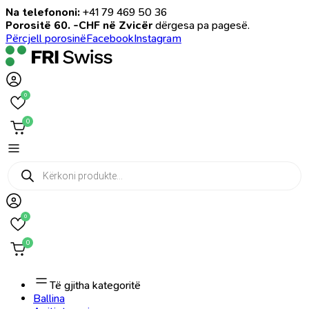
Na telefononi:
+41 79 469 50 36
Porositë 60. -CHF në Zvicër
dërgesa pa pagesë.
Përcjell porosinë
Facebook
Instagram
0
0
Products
search
0
0
Të gjitha kategoritë
Ballina