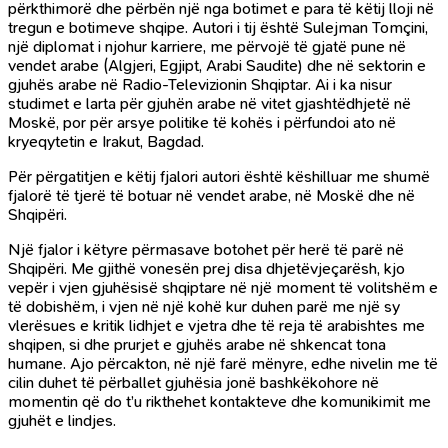
përkthimorë dhe përbën një nga botimet e para të këtij lloji në
tregun e botimeve shqipe. Autori i tij është Sulejman Tomçini,
një diplomat i njohur karriere, me përvojë të gjatë pune në
vendet arabe (Algjeri, Egjipt, Arabi Saudite) dhe në sektorin e
gjuhës arabe në Radio-Televizionin Shqiptar. Ai i ka nisur
studimet e larta për gjuhën arabe në vitet gjashtëdhjetë në
Moskë, por për arsye politike të kohës i përfundoi ato në
kryeqytetin e Irakut, Bagdad.
Për përgatitjen e këtij fjalori autori është këshilluar me shumë
fjalorë të tjerë të botuar në vendet arabe, në Moskë dhe në
Shqipëri.
Një fjalor i këtyre përmasave botohet për herë të parë në
Shqipëri. Me gjithë vonesën prej disa dhjetëvjeçarësh, kjo
vepër i vjen gjuhësisë shqiptare në një moment të volitshëm e
të dobishëm, i vjen në një kohë kur duhen parë me një sy
vlerësues e kritik lidhjet e vjetra dhe të reja të arabishtes me
shqipen, si dhe prurjet e gjuhës arabe në shkencat tona
humane. Ajo përcakton, në një farë mënyre, edhe nivelin me të
cilin duhet të përballet gjuhësia jonë bashkëkohore në
momentin që do t’u rikthehet kontakteve dhe komunikimit me
gjuhët e lindjes.