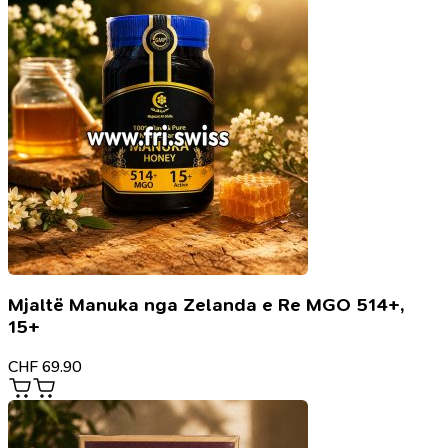
Mjaltë Manuka nga Zelanda e Re MGO 514+,
15+
CHF
69.90