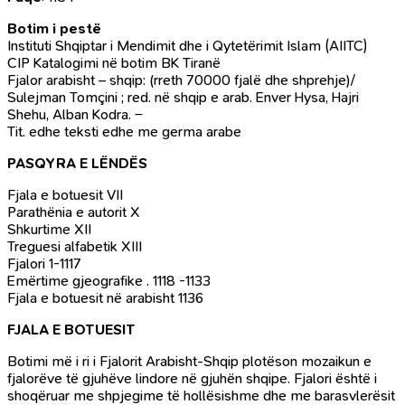
Botim i pestë
Instituti Shqiptar i Mendimit dhe i Qytetërimit Islam (AIITC)
CIP Katalogimi në botim BK Tiranë
Fjalor arabisht – shqip: (rreth 70000 fjalë dhe shprehje)/
Sulejman Tomçini ; red. në shqip e arab. Enver Hysa, Hajri
Shehu, Alban Kodra. –
Tit. edhe teksti edhe me germa arabe
PASQYRA E LËNDËS
Fjala e botuesit VII
Parathënia e autorit X
Shkurtime XII
Treguesi alfabetik XIII
Fjalori 1-1117
Emërtime gjeografike . 1118 -1133
Fjala e botuesit në arabisht 1136
FJALA E BOTUESIT
Botimi më i ri i Fjalorit Arabisht-Shqip plotëson mozaikun e
fjalorëve të gjuhëve lindore në gjuhën shqipe. Fjalori është i
shoqëruar me shpjegime të hollësishme dhe me barasvlerësit