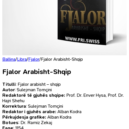
Ballina
/
Libra
/
Fjalor
/
Fjalor Arabisht-Shqip
Fjalor Arabisht-Shqip
Titulli
: Fjalor arabisht – shqip
Autor
: Sulejman Tomçini
Redaktorë të gjuhës shqipe:
Prof. Dr. Enver Hysa, Prof. Dr.
Hajri Shehu
Korrektura
: Sulejman Tomçini
Redaktor i gjuhës arabe:
Alban Kodra
Përkujdesja grafike:
Alban Kodra
Botues
: Dr. Ramiz Zekaj
Faqe
: 1154