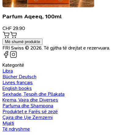
Parfum Aqeeq, 100ml
CHF
29.90
Më shumë produkte
FRI Swiss © 2026. Të gjitha të drejtat e rezervuara.
Kategoritë
Libra
Bücher Deutsch
Livres français
English books
Sexhade, Tespih dhe Pllakata
Krema, Vajra dhe Diverses
Parfuma dhe Shampona
Produktet e Farës së zezë
Çajra dhe Uje Zemzemi
Mjalti
Të ndryshme