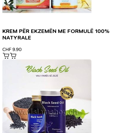
KREM PËR EKZEMËN ME FORMULË 100%
NATYRALE
CHF
9.90