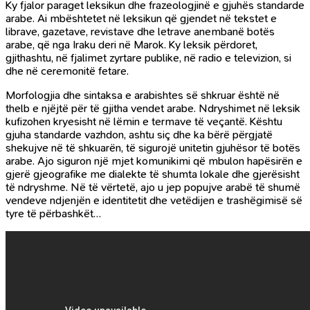
Ky fjalor paraget leksikun dhe frazeologjinë e gjuhës standarde
arabe. Ai mbështetet në leksikun që gjendet në tekstet e
librave, gazetave, revistave dhe letrave anembanë botës
arabe, që nga Iraku deri në Marok. Ky leksik përdoret,
gjithashtu, në fjalimet zyrtare publike, në radio e televizion, si
dhe në ceremonitë fetare.
Morfologjia dhe sintaksa e arabishtes së shkruar është në
thelb e njëjtë për të gjitha vendet arabe. Ndryshimet në leksik
kufizohen kryesisht në lëmin e termave të veçantë. Kështu
gjuha standarde vazhdon, ashtu siç dhe ka bërë përgjatë
shekujve në të shkuarën, të sigurojë unitetin gjuhësor të botës
arabe. Ajo siguron një mjet komunikimi që mbulon hapësirën e
gjerë gjeografike me dialekte të shumta lokale dhe gjerësisht
të ndryshme. Në të vërtetë, ajo u jep popujve arabë të shumë
vendeve ndjenjën e identitetit dhe vetëdijen e trashëgimisë së
tyre të përbashkët…