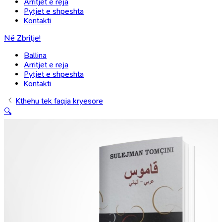
Arritjet e reja
Pytjet e shpeshta
Kontakti
Në Zbritje!
Ballina
Arritjet e reja
Pytjet e shpeshta
Kontakti
Kthehu tek faqja kryesore
🔍