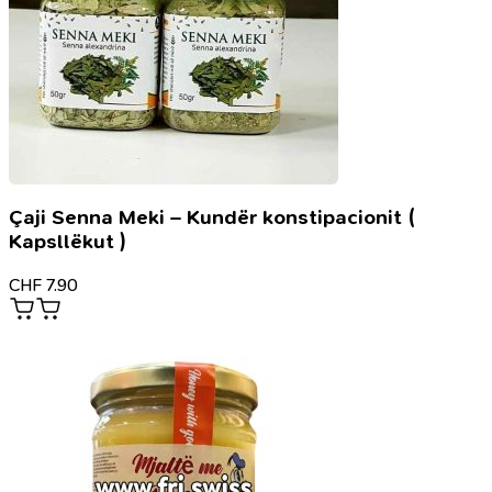
Çaji Senna Meki – Kundër konstipacionit (
Kapsllëkut )
CHF
7.90