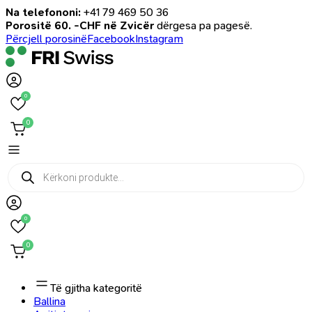
Na telefononi:
+41 79 469 50 36
Porositë 60. -CHF në Zvicër
dërgesa pa pagesë.
Përcjell porosinë
Facebook
Instagram
0
0
Products
search
0
0
Të gjitha kategoritë
Ballina