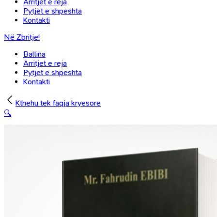
Arritjet e reja
Pytjet e shpeshta
Kontakti
Në Zbritje!
Ballina
Arritjet e reja
Pytjet e shpeshta
Kontakti
Kthehu tek faqja kryesore
🔍