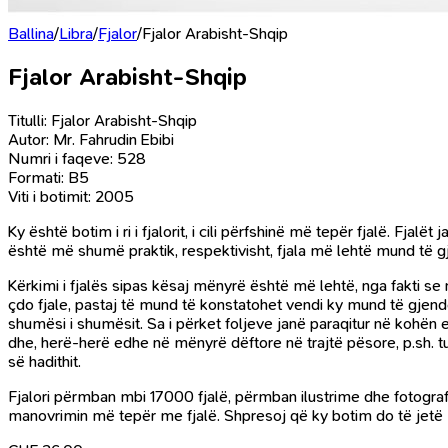
Ballina
/
Libra
/
Fjalor
/
Fjalor Arabisht-Shqip
Fjalor Arabisht-Shqip
Titulli: Fjalor Arabisht-Shqip
Autor: Mr. Fahrudin Ebibi
Numri i faqeve: 528
Formati: B5
Viti i botimit: 2005
Ky është botim i ri i fjalorit, i cili përfshinë më tepër fjalë. Fja
është më shumë praktik, respektivisht, fjala më lehtë mund të g
Kërkimi i fjalës sipas kësaj mënyrë është më lehtë, nga fakti se
çdo fjale, pastaj të mund të konstatohet vendi ky mund të gjende
shumësi i shumësit. Sa i përket foljeve janë paraqitur në kohën 
dhe, herë-herë edhe në mënyrë dëftore në trajtë pësore, p.sh. t
së hadithit.
Fjalori përmban mbi 17000 fjalë, përmban ilustrime dhe fotograf
manovrimin më tepër me fjalë. Shpresoj që ky botim do të jetë m