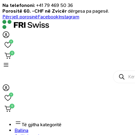
Na telefononi:
+41 79 469 50 36
Porositë 60. -CHF në Zvicër
dërgesa pa pagesë.
Përcjell porosinë
Facebook
Instagram
0
0
Products
search
0
0
Të gjitha kategoritë
Ballina