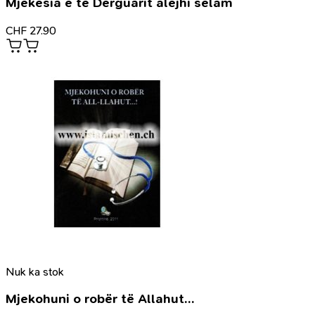
Mjekësia e të Dërguarit alejhi selam
CHF
27.90
Nuk ka stok
Mjekohuni o robër të Allahut…