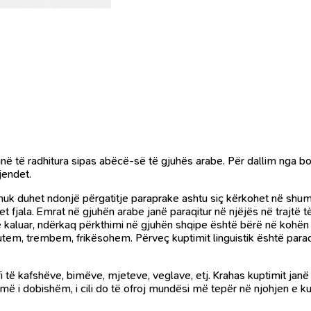
lët janë të radhitura sipas abëcë-së të gjuhës arabe. Për dallim nga b
jendet.
 nuk duhet ndonjë përgatitje paraprake ashtu siç kërkohet në shumë
t fjala. Emrat në gjuhën arabe janë paraqitur në njëjës në trajtë
e kaluar, ndërkaq përkthimi në gjuhën shqipe është bërë në kohën e
utem, trembem, frikësohem. Përveç kuptimit linguistik është paraq
i të kafshëve, bimëve, mjeteve, veglave, etj. Krahas kuptimit jan
ë i dobishëm, i cili do të ofroj mundësi më tepër në njohjen e ku