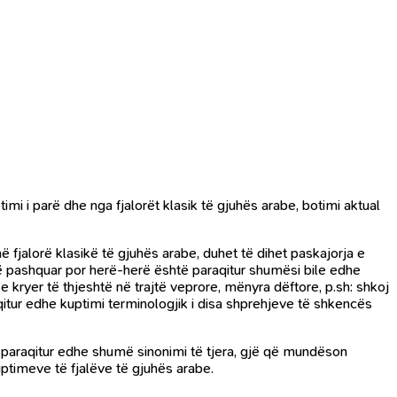
otimi i parë dhe nga fjalorët klasik të gjuhës arabe, botimi aktual
 fjalorë klasikë të gjuhës arabe, duhet të dihet paskajorja e
 të pashquar por herë-herë është paraqitur shumësi bile edhe
 kryer të thjeshtë në trajtë veprore, mënyra dëftore, p.sh: shkoj
itur edhe kuptimi terminologjik i disa shprehjeve të shkencës
ë paraqitur edhe shumë sinonimi të tjera, gjë që mundëson
ptimeve të fjalëve të gjuhës arabe.