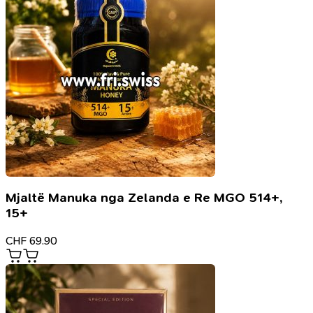
Mjaltë Manuka nga Zelanda e Re MGO 514+,
15+
CHF
69.90