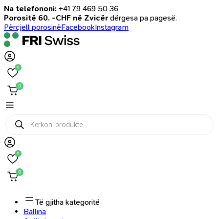
Na telefononi:
+41 79 469 50 36
Porositë 60. -CHF në Zvicër
dërgesa pa pagesë.
Përcjell porosinë
Facebook
Instagram
0
0
Products
search
0
0
Të gjitha kategoritë
Ballina