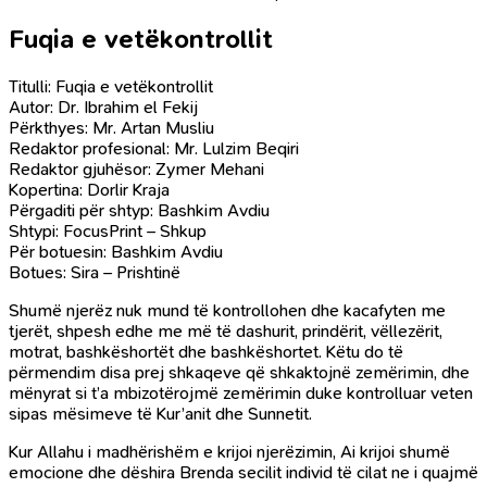
Fuqia e vetëkontrollit
Titulli: Fuqia e vetëkontrollit
Autor: Dr. Ibrahim el Fekij
Përkthyes: Mr. Artan Musliu
Redaktor profesional: Mr. Lulzim Beqiri
Redaktor gjuhësor: Zymer Mehani
Kopertina: Dorlir Kraja
Përgaditi për shtyp: Bashkim Avdiu
Shtypi: FocusPrint – Shkup
Për botuesin: Bashkim Avdiu
Botues: Sira – Prishtinë
Shumë njerëz nuk mund të kontrollohen dhe kacafyten me
tjerët, shpesh edhe me më të dashurit, prindërit, vëllezërit,
motrat, bashkëshortët dhe bashkëshortet. Këtu do të
përmendim disa prej shkaqeve që shkaktojnë zemërimin, dhe
mënyrat si t’a mbizotërojmë zemërimin duke kontrolluar veten
sipas mësimeve të Kur’anit dhe Sunnetit.
Kur Allahu i madhërishëm e krijoi njerëzimin, Ai krijoi shumë
emocione dhe dëshira Brenda secilit individ të cilat ne i quajmë