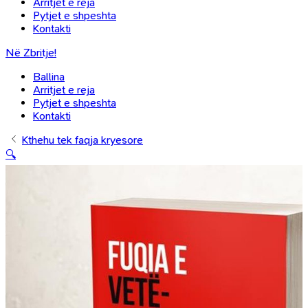
Arritjet e reja
Pytjet e shpeshta
Kontakti
Në Zbritje!
Ballina
Arritjet e reja
Pytjet e shpeshta
Kontakti
Kthehu tek faqja kryesore
🔍