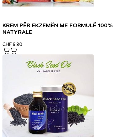
KREM PËR EKZEMËN ME FORMULË 100%
NATYRALE
CHF
9.90