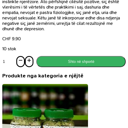
instinkte njerëzore. Ato përfshijnë cilësitë pozitive, siç është
vlerësimi i të vërtetës dhe praktikimi i saj, dashuria dhe
empatia, nevojat e pastra fiziologjike, siç janë etja, uria dhe
nevojat seksuale. Këtu janë të inkorporuar edhe disa ndjenja
negative siç janë zemërimi, urrejtja të cilat rezultojnë me
dhunë dhe depresion.
CHF
9.90
10 stok
Sasi
Shto në shportë
Fuqia
e
vetëkontrollit
Produkte nga kategoria e njëjtë