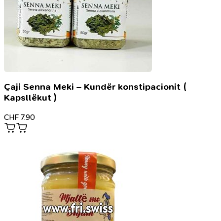
Çaji Senna Meki – Kundër konstipacionit (
Kapsllëkut )
CHF
7.90