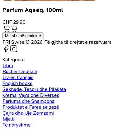
Parfum Aqeeq, 100ml
CHF
29.90
Më shumë produkte
FRI Swiss © 2026. Të gjitha të drejtat e rezervuara.
Kategoritë
Libra
Bücher Deutsch
Livres français
English books
Sexhade, Tespih dhe Pllakata
Krema, Vajra dhe Diverses
Parfuma dhe Shampona
Produktet e Farës së zezë
Çajra dhe Uje Zemzemi
Mjalti
Të ndryshme