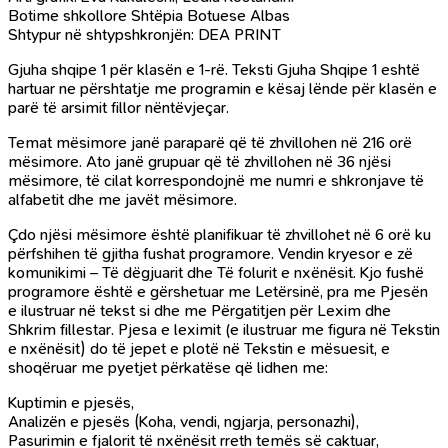
Botime shkollore Shtëpia Botuese Albas
Shtypur në shtypshkronjën: DEA PRINT
Gjuha shqipe 1 për klasën e 1-rë. Teksti Gjuha Shqipe 1 eshtë
hartuar ne përshtatje me programin e kësaj lënde për klasën e
parë të arsimit fillor nëntëvjeçar.
Temat mësimore janë paraparë që të zhvillohen në 216 orë
mësimore. Ato janë grupuar që të zhvillohen në 36 njësi
mësimore, të cilat korrespondojnë me numri e shkronjave të
alfabetit dhe me javët mësimore.
Çdo njësi mësimore është planifikuar të zhvillohet në 6 orë ku
përfshihen të gjitha fushat programore. Vendin kryesor e zë
komunikimi – Të dëgjuarit dhe Të folurit e nxënësit. Kjo fushë
programore është e gërshetuar me Letërsinë, pra me Pjesën
e ilustruar në tekst si dhe me Përgatitjen për Lexim dhe
Shkrim fillestar. Pjesa e leximit (e ilustruar me figura në Tekstin
e nxënësit) do të jepet e plotë në Tekstin e mësuesit, e
shoqëruar me pyetjet përkatëse që lidhen me:
Kuptimin e pjesës,
Analizën e pjesës (Koha, vendi, ngjarja, personazhi),
Pasurimin e fjalorit të nxënësit rreth temës së caktuar,