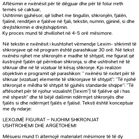
Aftësimin e nxënësit për të dëgjuar dhe për të folur rreth
temës së caktuar,
Ushtrimin gjuhësor, që lidhet me tingullin, shkronjën, fjalën,
fjalinë, renditjen e fjalëve në fjali, tekstin, numrin, gjininë, si dhe
drejtshkrimin e drejtshqiptimin.
Ky proces mund të zhvillohet në 4-5 orë mësimore.
Në tekstin e nxënësit i kushtohet vëmendje Lexim- shkrimit të
shkronjave që në program është parashikuar 30 orë. Në tekst
nxënësi njihet me shkronjën e madhe të shtypit, me figurat që
ilustrojnë fjalën që përmban shkronja, si dhe ushtrohet në të
shkruar dhe në të vizatuar të kësaj shkronje. Kjo realizon
objektivin e programit që parashikon: “ nxënësi të nxitet për të
shkruar (vizatuar) elemente të shkronjave të shtypit”; “Të njohë
shkronjat e mēdha të shtypit të gjuhës standarde shqipe”; “Të
aftësohet për të njohur vizualisht (‘lexim”) të fjalëve që i has
më shpesh” dhe të bëjë dallimin ndërmjet shkronjës dhe
fjalës si dhe ndërmjet fjalës e fjalisë. Teksti është konceptuar
me dy ndarje:
LEXOJMË FIGURAT – NJOHIM SHKRONJAT
USHTROHEMI DHE ARGËTOHEMI
Mësuesi mund t’i alternojë materialet mësimore të të dy