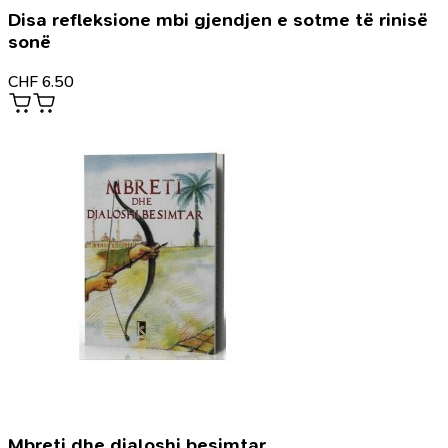
Disa refleksione mbi gjendjen e sotme të rinisë
sonë
CHF
6.50
Mbreti dhe djaloshi besimtar