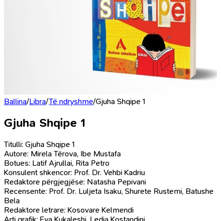
Ballina
/
Libra
/
Të ndryshme
/
Gjuha Shqipe 1
Gjuha Shqipe 1
Titulli: Gjuha Shqipe 1
Autore: Mirela Tërova, Ibe Mustafa
Botues: Latif Ajrullai, Rita Petro
Konsulent shkencor: Prof. Dr. Vehbi Kadriu
Redaktore përgjegjëse: Natasha Pepivani
Recensente: Prof. Dr. Luljeta Isaku, Shurete Rustemi, Batushe
Bela
Redaktore letrare: Kosovare Kelmendi
Arti grafik: Eva Kukaleshi, Ledia Kostandini