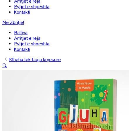
Arritjet e reja
Pytjet e shpeshta
Kontakti
Në Zbritje!
Ballina
Arritjet e reja
Pytjet e shpeshta
Kontakti
Kthehu tek faqja kryesore
🔍