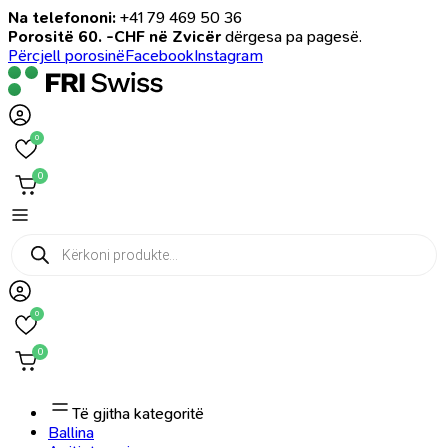
Na telefononi:
+41 79 469 50 36
Porositë 60. -CHF në Zvicër
dërgesa pa pagesë.
Përcjell porosinë
Facebook
Instagram
0
0
Products
search
0
0
Të gjitha kategoritë
Ballina