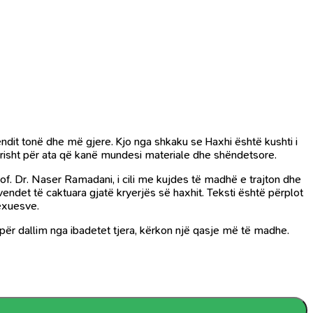
dit tonë dhe më gjere. Kjo nga shkaku se Haxhi është kushti i
tyrisht për ata që kanë mundesi materiale dhe shëndetsore.
Prof. Dr. Naser Ramadani, i cili me kujdes të madhë e trajton dhe
endet të caktuara gjatë kryerjës së haxhit. Teksti është përplot
lexuesve.
ë, kryerja e Haxhit, për dallim nga ibadetet tjera, kërkon një qasje më të madhe.