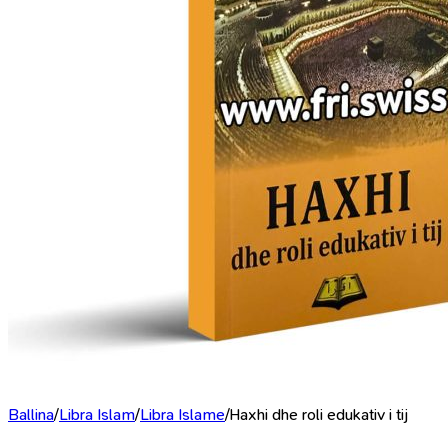
Ballina
/
Libra Islam
/
Libra Islame
/
Haxhi dhe roli edukativ i tij