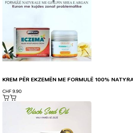
KREM PËR EKZEMËN ME FORMULË 100% NATYR
CHF
9.90