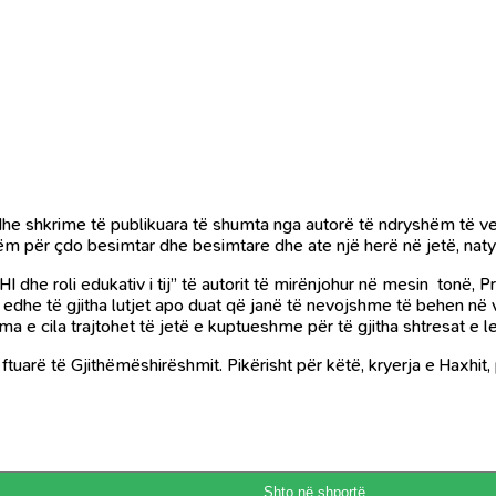
dhe shkrime të publikuara të shumta nga autorë të ndryshëm të ven
shëm për çdo besimtar dhe besimtare dhe ate një herë në jetë, na
 dhe roli edukativ i tij” të autorit të mirënjohur në mesin tonë, 
edhe të gjitha lutjet apo duat që janë të nevojshme të behen në v
ma e cila trajtohet të jetë e kuptueshme për të gjitha shtresat e 
rët janë “ضيوف الرحمن” musafirë apo të ftuarë të Gjithëmëshirëshmit. Pikërisht për kët
Shto në shportë