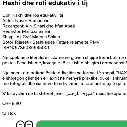
Haxhi dhe roli edukativ i tij
Libri: Haxhi dhe roli edukativ i tij
Autor: Naser Ramadani
Recenzent: Ajni Sinani dhe Irfan Abazi
Redaktoi: Mimoza Sinani
Shtypi: Aj-Graf Matbaa Shkup
Botoi: Rijaseti i Bashkesise Fetare Islame te RMV
ISBN: 9786086535001
Në spektrin e literaturës islame në gjuhën shqipe kemi botime 
pestë i Fesë Islame, kryerja e të cilit ishte obligim i domosdo
Një nder këto botime është edhe libri në format të xhepit, “HAXHI
e shpjegon çështjen e Haxhit në mënyrë praktike, duke i shkruar 
me fotografi dhe ilustrime të ndryshme, të cilat ndihmojnë që te
S’ ka dyshim se haxhile
CHF
8.90
12 stok
Sasi