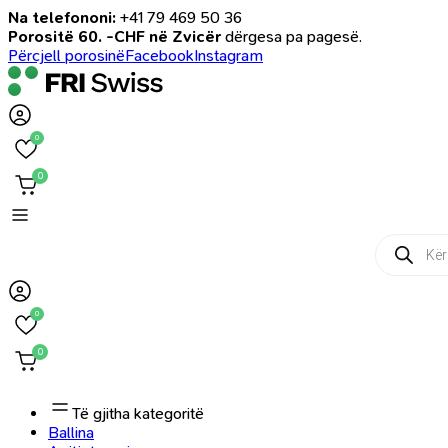
Na telefononi:
+41 79 469 50 36
Porositë 60. -CHF në Zvicër
dërgesa pa pagesë.
Përcjell porosinë
Facebook
Instagram
0
0
Products
search
0
0
Të gjitha kategoritë
Ballina