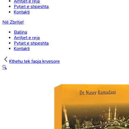
Arritjet e reja
Pytjet e shpeshta
Kontakti
Në Zbritje!
Ballina
Arritjet e reja
Pytjet e shpeshta
Kontakti
Kthehu tek faqja kryesore
🔍