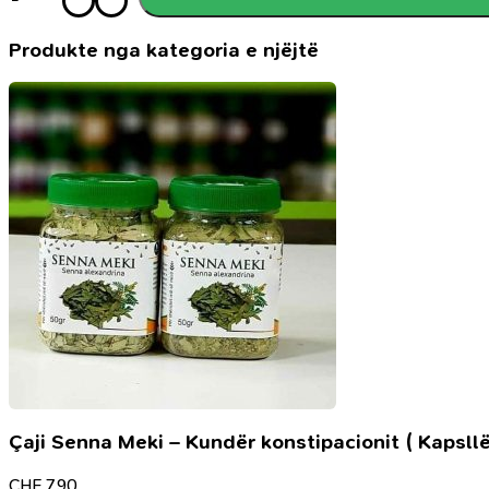
Haxhi
dhe
roli
Produkte nga kategoria e njëjtë
edukativ
i
tij
Çaji Senna Meki – Kundër konstipacionit ( Kapsllë
CHF
7.90