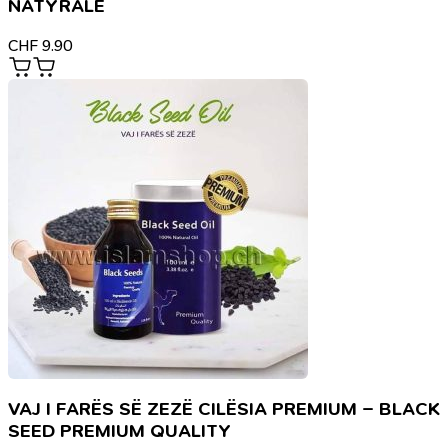
NATYRALE
CHF
9.90
VAJ I FARËS SË ZEZË CILËSIA PREMIUM – BLACK
SEED PREMIUM QUALITY