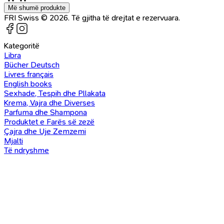
Më shumë produkte
FRI Swiss © 2026. Të gjitha të drejtat e rezervuara.
Kategoritë
Libra
Bücher Deutsch
Livres français
English books
Sexhade, Tespih dhe Pllakata
Krema, Vajra dhe Diverses
Parfuma dhe Shampona
Produktet e Farës së zezë
Çajra dhe Uje Zemzemi
Mjalti
Të ndryshme