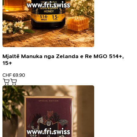
Mjaltë Manuka nga Zelanda e Re MGO 514+,
15+
CHF
69.90