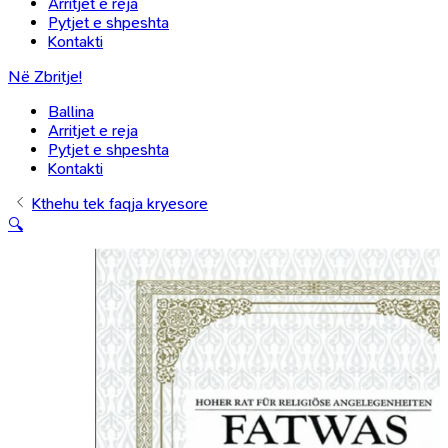
Arritjet e reja
Pytjet e shpeshta
Kontakti
Në Zbritje!
Ballina
Arritjet e reja
Pytjet e shpeshta
Kontakti
Kthehu tek faqja kryesore
🔍