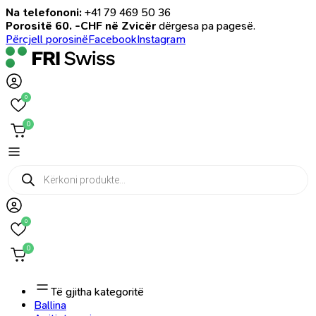
Na telefononi:
+41 79 469 50 36
Porositë 60. -CHF në Zvicër
dërgesa pa pagesë.
Përcjell porosinë
Facebook
Instagram
0
0
Products
search
0
0
Të gjitha kategoritë
Ballina