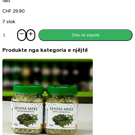
fällt
CHF
29.90
7 stok
Sasi
Shto në shportë
Hoher
Rat
Für
Produkte nga kategoria e njëjtë
Religiöse
Angelegenheiten