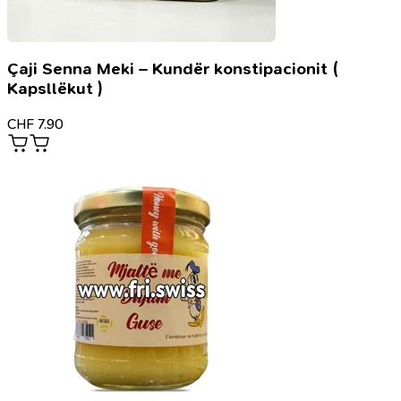
Çaji Senna Meki – Kundër konstipacionit (
Kapsllëkut )
CHF
7.90