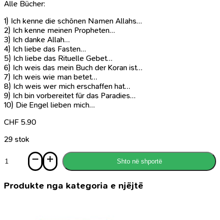
Alle Bücher:
1) Ich kenne die schönen Namen Allahs…
2) Ich kenne meinen Propheten…
3) Ich danke Allah…
4) Ich liebe das Fasten…
5) Ich liebe das Rituelle Gebet…
6) Ich weis das mein Buch der Koran ist…
7) Ich weis wie man betet…
8) Ich weis wer mich erschaffen hat…
9) Ich bin vorbereitet für das Paradies…
10) Die Engel lieben mich…
CHF
5.90
29 stok
Sasi
Shto në shportë
Ich
danke
Allah...
Produkte nga kategoria e njëjtë