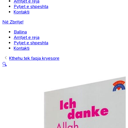
Arritjet e reja
Pytjet e shpeshta
Kontakti
Në Zbritje!
Ballina
Arritjet e reja
Pytjet e shpeshta
Kontakti
Kthehu tek faqja kryesore
🔍