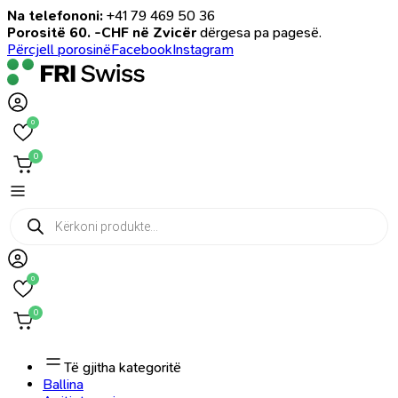
Na telefononi:
+41 79 469 50 36
Porositë 60. -CHF në Zvicër
dërgesa pa pagesë.
Përcjell porosinë
Facebook
Instagram
0
0
Products
search
0
0
Të gjitha kategoritë
Ballina