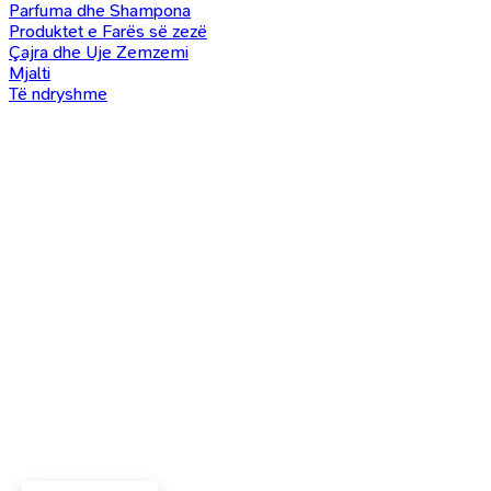
Parfuma dhe Shampona
Produktet e Farës së zezë
Çajra dhe Uje Zemzemi
Mjalti
Të ndryshme