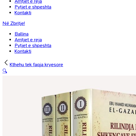
Arritjet e reja
Pytjet e shpeshta
Kontakti
Në Zbritje!
Ballina
Arritjet e reja
Pytjet e shpeshta
Kontakti
Kthehu tek faqja kryesore
🔍