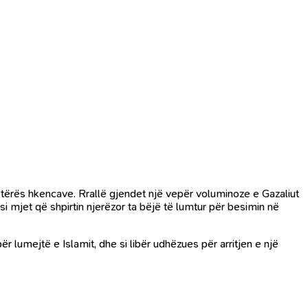
tërë
s hkencave.
Rrallë gjendet një vepër voluminoze e Gazaliut
i mjet që shpirtin njerëzor ta bëjë të lumtur për besimin në
r lumejtë e Islamit, dhe si libër udhëzues për arritjen e një