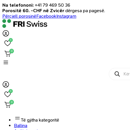
Na telefononi:
+41 79 469 50 36
Porositë 60. -CHF në Zvicër
dërgesa pa pagesë.
Përcjell porosinë
Facebook
Instagram
0
0
Products
search
0
0
Të gjitha kategoritë
Ballina