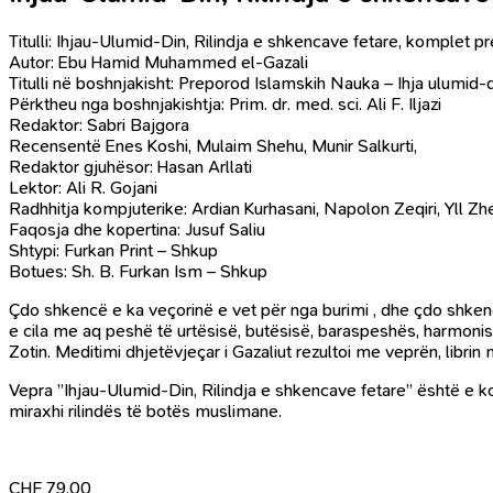
Titulli: Ihjau-Ulumid-Din, Rilindja e shkencave fetare, komplet p
Autor: Ebu Hamid Muhammed el-Gazali
Titulli në boshnjakisht: Preporod Islamskih Nauka – Ihja ulumid-
Përktheu nga boshnjakishtja: Prim. dr. med. sci. Ali F. Iljazi
Redaktor: Sabri Bajgora
Recensentë Enes Koshi, Mulaim Shehu, Munir Salkurti,
Redaktor gjuhësor: Hasan Arllati
Lektor: Ali R. Gojani
Radhhitja kompjuterike: Ardian Kurhasani, Napolon Zeqiri, Yll Zher
Faqosja dhe kopertina: Jusuf Saliu
Shtypi: Furkan Print – Shkup
Botues: Sh. B. Furkan Ism – Shkup
Çdo shkencë
e
ka veçorinë
e
vet për nga burimi , dhe çdo shke
e cila me aq peshë të urtësisë, butësisë, baraspeshës, harmonisë
Zotin. Meditimi dhjetëvjeçar i Gazaliut rezultoi me veprën, libri
Vepra ”Ihjau-Ulumid-Din, Rilindja e shkencave fetare” është e kon
miraxhi rilindës të botës muslimane.
CHF
79.00