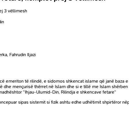
rej 3 vëllimesh
din
ka, Fahrudin Iljazi
ncë
e
meriton të rilindë,
e
sidomos shkencat islame që janë baza
e
 dhe mençurisë thërret në Islam dhe si e tillë me Islam shërben s
n madhështor ”Ihjau-Ulumid-Din, Rilindja e shkencave fetare”
cepuar sipas sistemit si fizik ashtu edhe udhëtimit shpirtëror nëpë