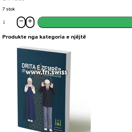
7 stok
Sasi
Ihjau-
Ulumid-
Din,
Produkte nga kategoria e njëjtë
Rilindja
e
shkencave
fetare,
komplet
prej
3
vëllimesh