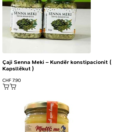
Çaji Senna Meki – Kundër konstipacionit (
Kapsllëkut )
CHF
7.90