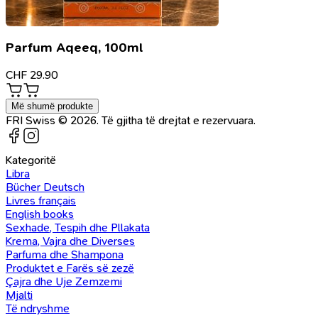
Parfum Aqeeq, 100ml
CHF
29.90
Më shumë produkte
FRI Swiss © 2026. Të gjitha të drejtat e rezervuara.
Kategoritë
Libra
Bücher Deutsch
Livres français
English books
Sexhade, Tespih dhe Pllakata
Krema, Vajra dhe Diverses
Parfuma dhe Shampona
Produktet e Farës së zezë
Çajra dhe Uje Zemzemi
Mjalti
Të ndryshme