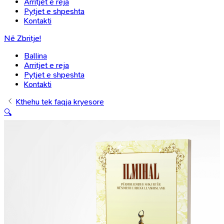
Arritjet e reja
Pytjet e shpeshta
Kontakti
Në Zbritje!
Ballina
Arritjet e reja
Pytjet e shpeshta
Kontakti
Kthehu tek faqja kryesore
🔍