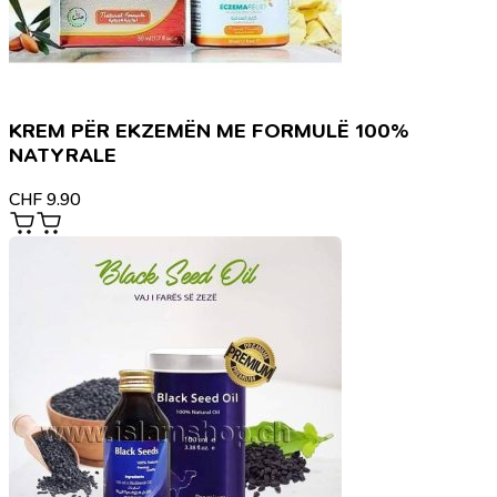
KREM PËR EKZEMËN ME FORMULË 100%
NATYRALE
CHF
9.90