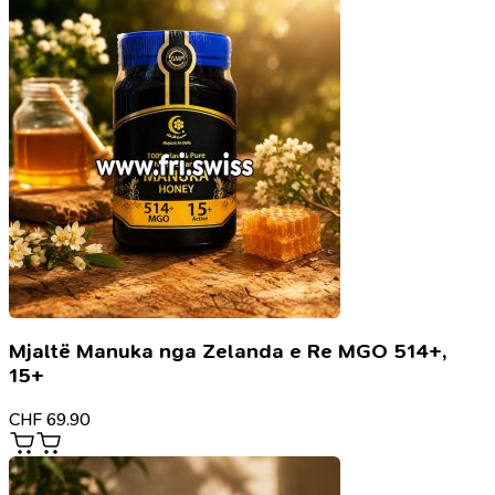
Mjaltë Manuka nga Zelanda e Re MGO 514+,
15+
CHF
69.90