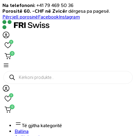
Na telefononi:
+41 79 469 50 36
Porositë 60. -CHF në Zvicër
dërgesa pa pagesë.
Përcjell porosinë
Facebook
Instagram
0
0
Products
search
0
0
Të gjitha kategoritë
Ballina