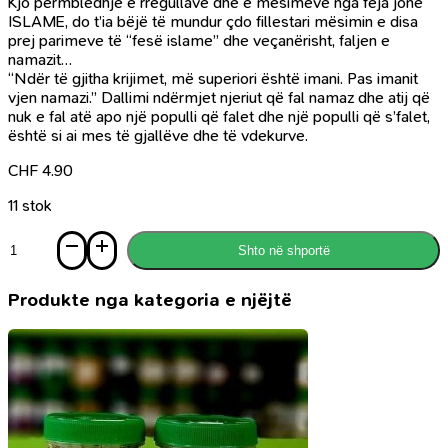
Kjo përmbledhje e rregullave dhe e mësimeve nga feja jonë
ISLAME, do t’ia bëjë të mundur çdo fillestari mësimin e disa
prej parimeve të “fesë islame” dhe veçanërisht, faljen e
namazit…
“Ndër të gjitha krijimet, më superiori është imani. Pas imanit
vjen namazi.” Dallimi ndërmjet njeriut që fal namaz dhe atij që
nuk e fal atë apo një populli që falet dhe një populli që s’falet,
është si ai mes të gjallëve dhe të vdekurve.
CHF
4.90
11 stok
Sasi
Shto në shportë
Ilmihal
-
Përmbledhje
Produkte nga kategoria e njëjtë
e
shkurtër
mësimesh
e
regullash
islame