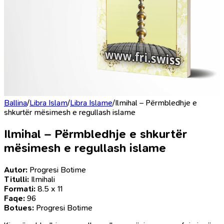
Ballina
/
Libra Islam
/
Libra Islame
/
Ilmihal – Përmbledhje e
shkurtër mësimesh e regullash islame
Ilmihal – Përmbledhje e shkurtër
mësimesh e regullash islame
Autor:
Progresi Botime
Titulli:
Ilmihali
Formati:
8.5 x 11
Faqe:
96
Botues:
Progresi Botime