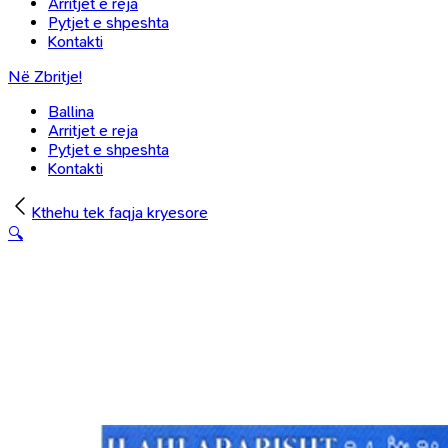
Arritjet e reja
Pytjet e shpeshta
Kontakti
Në Zbritje!
Ballina
Arritjet e reja
Pytjet e shpeshta
Kontakti
Kthehu tek faqja kryesore
🔍