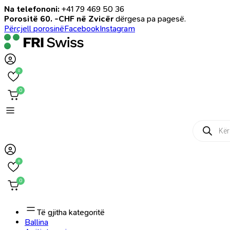
Na telefononi:
+41 79 469 50 36
Porositë 60. -CHF në Zvicër
dërgesa pa pagesë.
Përcjell porosinë
Facebook
Instagram
0
0
Products
search
0
0
Të gjitha kategoritë
Ballina