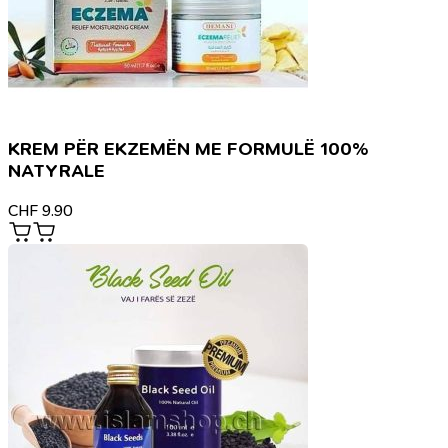
KREM PËR EKZEMËN ME FORMULË 100%
NATYRALE
CHF
9.90