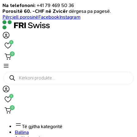
Na telefononi:
+41 79 469 50 36
Porositë 60. -CHF në Zvicër
dërgesa pa pagesë.
Përcjell porosinë
Facebook
Instagram
0
0
Products
search
0
0
Të gjitha kategoritë
Ballina