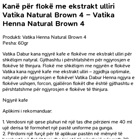
Kanë për flokë me ekstrakt ulliri
Vatika Natural Brown 4 – Vatika
Henna Natural Brown 4
Produkti: Vatika Henna Natural Brown 4
Pesha: 60gr
Vatika Dabur kana ngjyrë kafe e flokëve me ekstrakt ulliri për
shkëlqim natyral. Gjithashtu i përshtatshëm për ngjyrosjen e
flokëve të thinjura. Flokë me shkëlqim me ngjyrën e flokëve
Vatika kana ngjyrë kafe me ekstrakt ulliri – zgjidhja optimale,
natyrale për ngjyrosjen e flokëve! Vatika Dabur Henna ngjyra e
flokëve ushqen, forcon, gjallëron flokët dhe është gjithashtu e
përshtatshme për ngjyrosjen e flokëve të thinjura.
Ngjyrë kafe
Aplikimi i rekomanduar:
1. Vendosni një qese pluhuri në një tas dhe përzieni me 40 ml
ujë derisa të formohet një pastë uniforme pa gunga.
2. Përdorni një furçë për të aplikuar pastën në mënyrë të