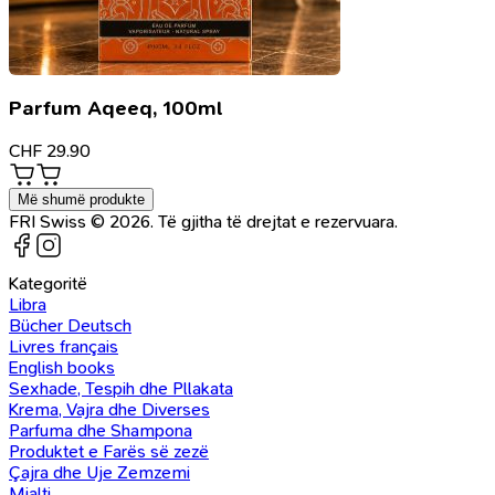
Parfum Aqeeq, 100ml
CHF
29.90
Më shumë produkte
FRI Swiss © 2026. Të gjitha të drejtat e rezervuara.
Kategoritë
Libra
Bücher Deutsch
Livres français
English books
Sexhade, Tespih dhe Pllakata
Krema, Vajra dhe Diverses
Parfuma dhe Shampona
Produktet e Farës së zezë
Çajra dhe Uje Zemzemi
Mjalti