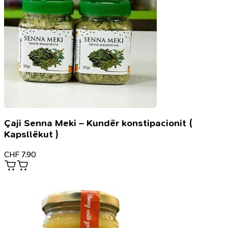
4
-
Vatika
Henna
Natural
Brown
4
Çaji Senna Meki – Kundër konstipacionit (
Kapsllëkut )
CHF
7.90