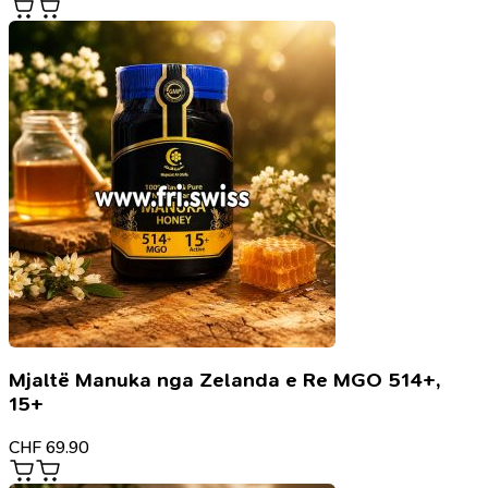
Mjaltë Manuka nga Zelanda e Re MGO 514+,
15+
CHF
69.90