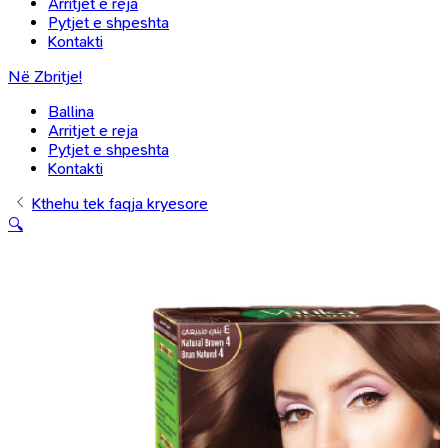
Arritjet e reja
Pytjet e shpeshta
Kontakti
Në Zbritje!
Ballina
Arritjet e reja
Pytjet e shpeshta
Kontakti
Kthehu tek faqja kryesore
🔍