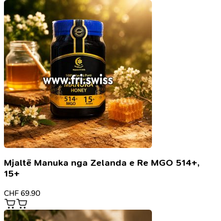
Mjaltë Manuka nga Zelanda e Re MGO 514+,
15+
CHF
69.90