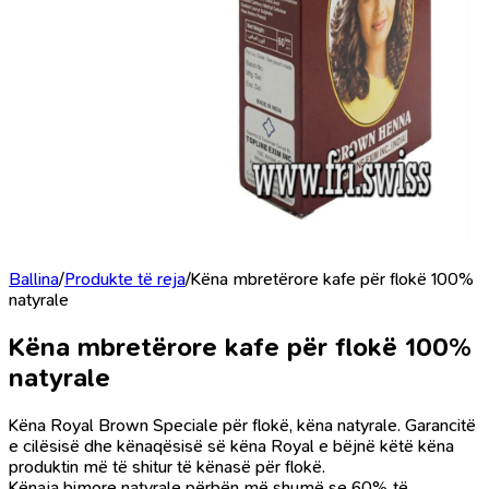
Ballina
/
Produkte të reja
/
Këna mbretërore kafe për flokë 100%
natyrale
Këna mbretërore kafe për flokë 100%
natyrale
Këna Royal Brown Speciale për flokë, këna natyrale. Garancitë
e cilësisë dhe kënaqësisë së këna Royal e bëjnë këtë këna
produktin më të shitur të kënasë për flokë.
Kënaja bimore natyrale përbën më shumë se 60% të