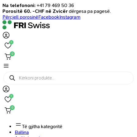
Na telefononi:
+41 79 469 50 36
Porositë 60. -CHF në Zvicër
dërgesa pa pagesë.
Përcjell porosinë
Facebook
Instagram
0
0
Products
search
0
0
Të gjitha kategoritë
Ballina