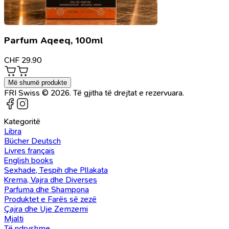
Parfum Aqeeq, 100ml
CHF
29.90
Më shumë produkte
FRI Swiss © 2026. Të gjitha të drejtat e rezervuara.
Kategoritë
Libra
Bücher Deutsch
Livres français
English books
Sexhade, Tespih dhe Pllakata
Krema, Vajra dhe Diverses
Parfuma dhe Shampona
Produktet e Farës së zezë
Çajra dhe Uje Zemzemi
Mjalti
Të ndryshme