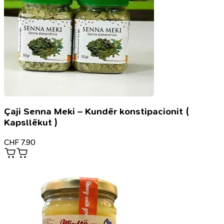
Çaji Senna Meki – Kundër konstipacionit (
Kapsllëkut )
CHF
7.90