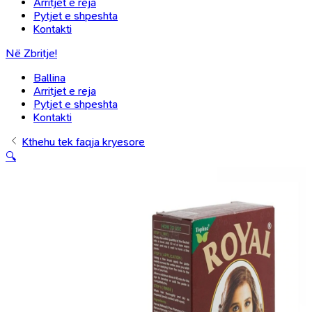
Arritjet e reja
Pytjet e shpeshta
Kontakti
Në Zbritje!
Ballina
Arritjet e reja
Pytjet e shpeshta
Kontakti
Kthehu tek faqja kryesore
🔍