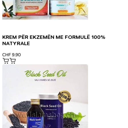
KREM PËR EKZEMËN ME FORMULË 100%
NATYRALE
CHF
9.90