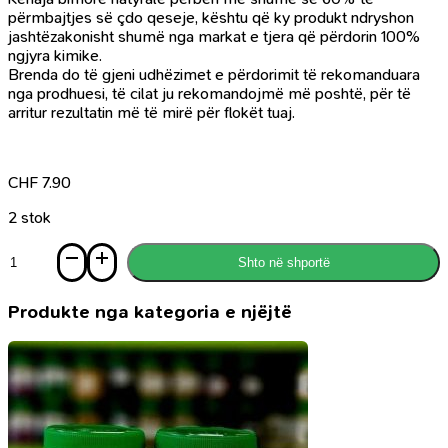
përmbajtjes së çdo qeseje, kështu që ky produkt ndryshon
jashtëzakonisht shumë nga markat e tjera që përdorin 100%
ngjyra kimike.
Brenda do të gjeni udhëzimet e përdorimit të rekomanduara
nga prodhuesi, të cilat ju rekomandojmë më poshtë, për të
arritur rezultatin më të mirë për flokët tuaj.
CHF
7.90
2 stok
Sasi
Shto në shportë
Këna
mbretërore
kafe
Produkte nga kategoria e njëjtë
për
flokë
100%
natyrale