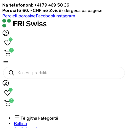
Na telefononi:
+41 79 469 50 36
Porositë 60. -CHF në Zvicër
dërgesa pa pagesë.
Përcjell porosinë
Facebook
Instagram
0
0
Products
search
0
0
Të gjitha kategoritë
Ballina