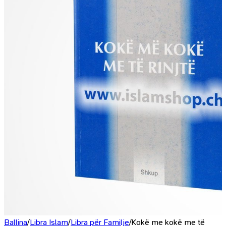
Ballina
/
Libra Islam
/
Libra për Familje
/
Kokë me kokë me të