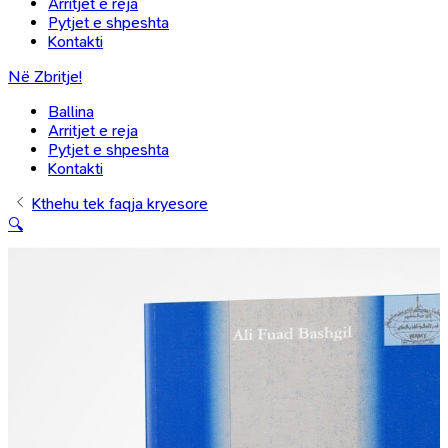
Arritjet e reja
Pytjet e shpeshta
Kontakti
Në Zbritje!
Ballina
Arritjet e reja
Pytjet e shpeshta
Kontakti
Kthehu tek faqja kryesore
🔍