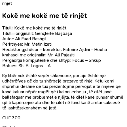
rinjët
Kokë me kokë me të rinjët
Titulli: Kokë me kokë me të rinjët
Titulli i origjinalit: Gençlerle Başbaşa
Autor: Ali Fuad Bashgil
Përkthyes: Mr. Metin Izeti
Redaktor gjuhësor – korrektor: Fatmire Ajdini – Hoxha
krahasoi me origjinalin: Mr. Ali Pajaziti
Përgaditja kompjuterike dhe shtypi: Focus – Shkup
Botues: Sh. B. Logos – A
Ky libër nuk është vepër shkencore, por ajo është një
udhërrëfyes që do tu shërbejë brezave të rinjë. Këtu kemi
shprehur dëshirë që tua prezentojmë pervojat e të rinjëve që
kanë kaluar nëpër rrugët që i kaloni edhe ju , të cilët janë
ballafaquar me problemet e njëjta, të cilët kanë punuar shumë
që ti kapërcejnë ato dhe të cilët në fund kanë arritur suksesë
të jashtëzakonshëm në jetë.
CHF
7.00