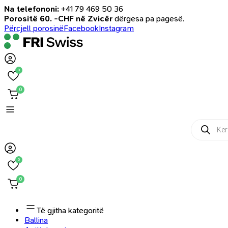
Na telefononi:
+41 79 469 50 36
Porositë 60. -CHF në Zvicër
dërgesa pa pagesë.
Përcjell porosinë
Facebook
Instagram
0
0
Products
search
0
0
Të gjitha kategoritë
Ballina