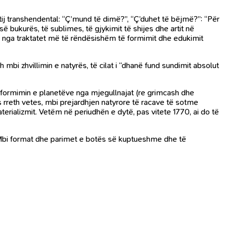
 tij transhendental: “Ç’mund të dimë?”, “Ç’duhet të bëjmë?”: “Për
së bukurës, të sublimes, të gjykimit të shijes dhe artit në
u një nga traktatet më të rëndësishëm të formimit dhe edukimit
 mbi zhvillimin e natyrës, të cilat i “dhanë fund sundimit absolut
mbi formimin e planetëve nga mjegullnajat (re grimcash dhe
ës rreth vetes, mbi prejardhjen natyrore të racave të sotme
terializmit. Vetëm në periudhën e dytë, pas vitete 1770, ai do të
“Mbi format dhe parimet e botës së kuptueshme dhe të