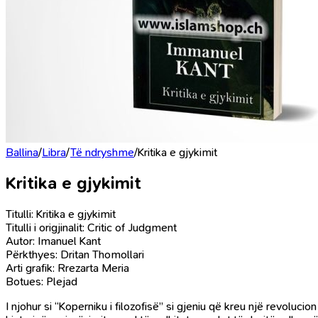
Ballina
/
Libra
/
Të ndryshme
/
Kritika e gjykimit
Kritika e gjykimit
Titulli: Kritika e gjykimit
Titulli i origjinalit: Critic of Judgment
Autor: Imanuel Kant
Përkthyes: Dritan Thomollari
Arti grafik: Rrezarta Meria
Botues: Plejad
I njohur si “Koperniku i filozofisë” si gjeniu që kreu një revoluci