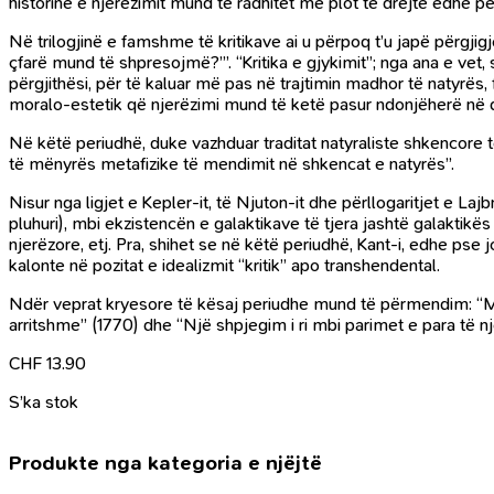
historinë e njerëzimit mund të radhitet me plot të drejtë edhe për
Në trilogjinë e famshme të kritikave ai u përpoq t’u japë përgjig
çfarë mund të shpresojmë?”’. “Kritika e gjykimit”; nga ana e vet, 
përgjithësi, për të kaluar më pas në trajtimin madhor të natyrës, 
moralo-estetik që njerëzimi mund të ketë pasur ndonjëherë në du
Në këtë periudhë, duke vazhduar traditat natyraliste shkencore të 
të mënyrës metafizike të mendimit në shkencat e natyrës”.
Nisur nga ligjet e Kepler-it, të Njuton-it dhe përllogaritjet e La
pluhuri), mbi ekzistencën e galaktikave të tjera jashtë galaktikë
njerëzore, etj. Pra, shihet se në këtë periudhë, Kant-i, edhe pse
kalonte në pozitat e idealizmit “kritik” apo transhendental.
Ndër veprat kryesore të kësaj periudhe mund të përmendim: “Me
arritshme” (1770) dhe “Një shpjegim i ri mbi parimet e para të nj
CHF
13.90
S’ka stok
Produkte nga kategoria e njëjtë