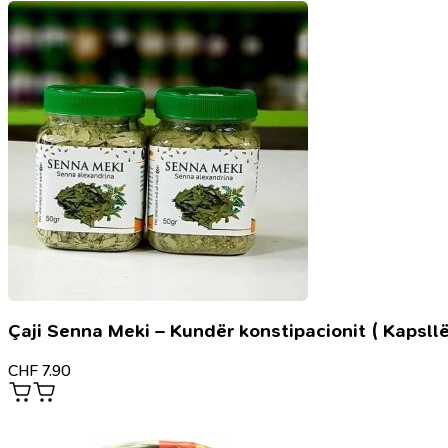
Çaji Senna Meki – Kundër konstipacionit ( Kapsllë
CHF
7.90