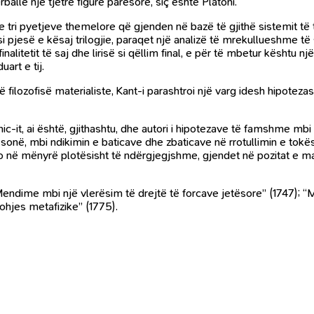
ballë një tjetre figure parësore, siç është Platoni.
je tri pyetjeve themelore që gjenden në bazë të gjithë sistemit të
si pjesë e kësaj trilogjie, paraqet një analizë të mrekullueshme të 
finalitetit të saj dhe lirisë si qëllim final, e për të mbetur kësht
art e tij.
filozofisë materialiste, Kant-i parashtroi një varg idesh hipotezash
jbnic-it, ai është, gjithashtu, dhe autori i hipotezave të famshme 
s sonë, mbi ndikimin e baticave dhe zbaticave në rrotullimin e tok
 jo në mënyrë plotësisht të ndërgjegjshme, gjendet në pozitat e ma
ndime mbi një vlerësim të drejtë të forcave jetësore” (1747); 
ohjes metafizike” (1775).