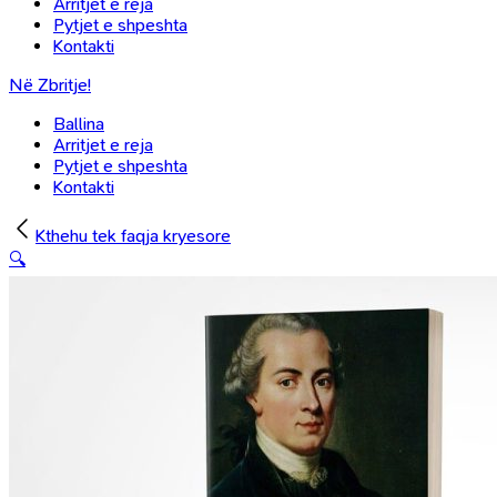
Arritjet e reja
Pytjet e shpeshta
Kontakti
Në Zbritje!
Ballina
Arritjet e reja
Pytjet e shpeshta
Kontakti
Kthehu tek faqja kryesore
🔍