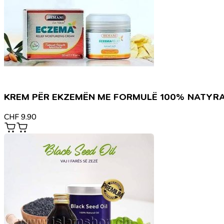
KREM PËR EKZEMËN ME FORMULË 100% NATYR
CHF
9.90