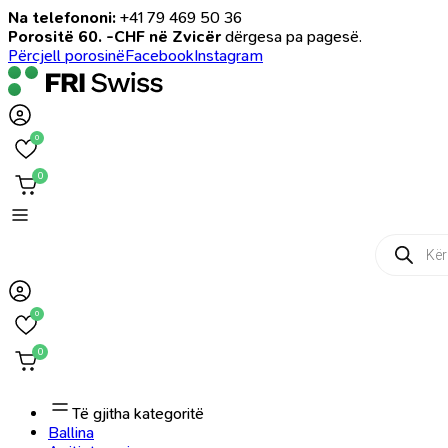
Na telefononi:
+41 79 469 50 36
Porositë 60. -CHF në Zvicër
dërgesa pa pagesë.
Përcjell porosinë
Facebook
Instagram
0
0
Products
search
0
0
Të gjitha kategoritë
Ballina