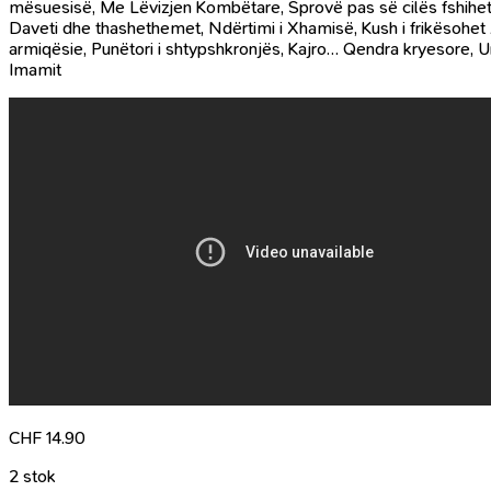
mësuesisë, Me Lëvizjen Kombëtare, Sprovë pas së cilës fshihet dhu
Daveti dhe thashethemet, Ndërtimi i Xhamisë, Kush i frikësohet All
armiqësie, Punëtori i shtypshkronjës, Kajro… Qendra kryesore, Unit
Imamit
CHF
14.90
2 stok