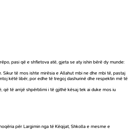
ëpo, pasi që e shfletova atë, gjeta se aty ishin bërë dy munde:
e. Sikur të mos ishte mirësia e Allahut mbi ne dhe mbi të, pastaj
rezantoj këtë libër, por edhe të tregoj dashurinë dhe respektin më të
 që të arrijë shpërblimi i të gjithë kësaj tek ai duke mos iu
Shoqëria për Largimin nga të Këqijat, Shkolla e mesme e