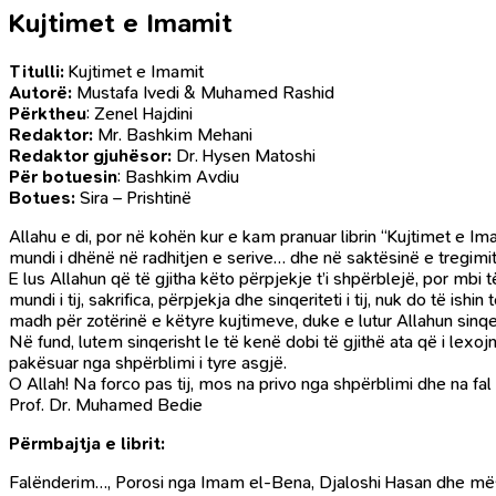
Kujtimet e Imamit
Titulli:
Kujtimet e Imamit
Autorë:
Mustafa Ivedi & Muhamed Rashid
Përktheu
: Zenel Hajdini
Redaktor:
Mr. Bashkim Mehani
Redaktor gjuhësor:
Dr. Hysen Matoshi
Për botuesin
: Bashkim Avdiu
Botues:
Sira – Prishtinë
Allahu e di, por në kohën kur e kam pranuar librin “Kujtimet e 
mundi i dhënë në radhitjen e serive… dhe në saktësinë e tregimi
E lus Allahun që të gjitha këto përpjekje t’i shpërblejë, por mbi 
mundi i tij, sakrifica, përpjekja dhe sinqeriteti i tij, nuk do të i
madh për zotërinë e këtyre kujtimeve, duke e lutur Allahun sinqe
Në fund, lutem sinqerisht le të kenë dobi të gjithë ata që i lexojn
pakësuar nga shpërblimi i tyre asgjë.
O Allah! Na forco pas tij, mos na privo nga shpërblimi dhe na fal
Prof. Dr. Muhamed Bedie
Përmbajtja e librit:
Falënderim…, Porosi nga Imam el-Bena, Djaloshi Hasan dhe mësue