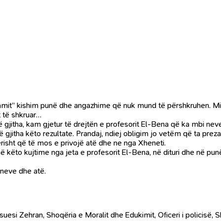
Imamit” kishim punë dhe angazhime që nuk mund të përshkruhen. Mir
t të shkruar…
të gjitha, kam gjetur të drejtën e profesorit El-Bena që ka mbi nev
shin të gjitha këto rezultate. Prandaj, ndiej obligim jo vetëm që ta p
risht që të mos e privojë atë dhe ne nga Xheneti.
ë këto kujtime nga jeta e profesorit El-Bena, në dituri dhe në punë,
 neve dhe atë.
si Zehran, Shoqëria e Moralit dhe Edukimit, Oficeri i policisë, 