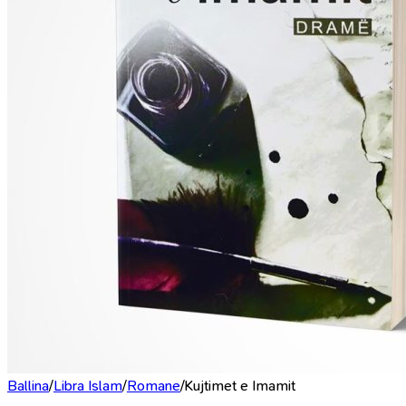
Ballina
/
Libra Islam
/
Romane
/
Kujtimet e Imamit