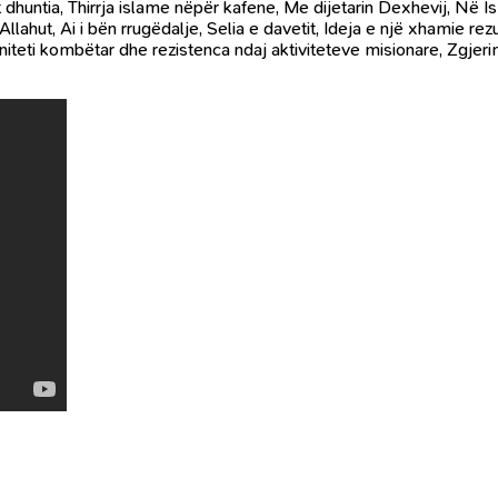
ntia, Thirrja islame nëpër kafene, Me dijetarin Dexhevij, Në Ismai
ahut, Ai i bën rrugëdalje, Selia e davetit, Ideja e një xhamie rezul
eti kombëtar dhe rezistenca ndaj aktiviteteve misionare, Zgjerimi i