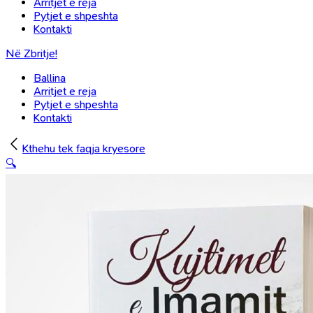
Arritjet e reja
Pytjet e shpeshta
Kontakti
Në Zbritje!
Ballina
Arritjet e reja
Pytjet e shpeshta
Kontakti
Kthehu tek faqja kryesore
🔍