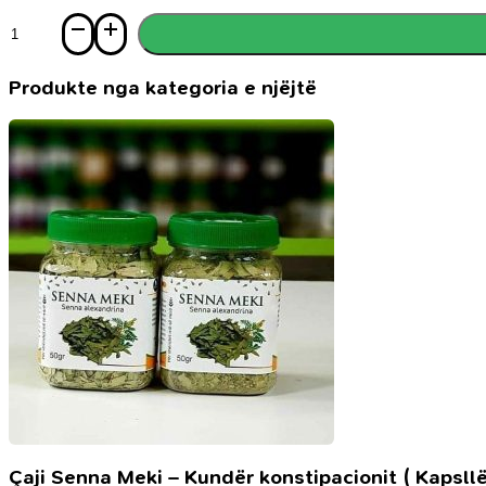
Sasi
Kujtimet
e
Imamit
Produkte nga kategoria e njëjtë
Çaji Senna Meki – Kundër konstipacionit ( Kapsllë