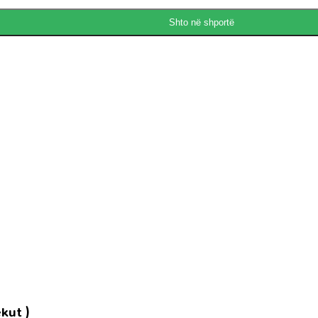
Shto në shportë
kut )