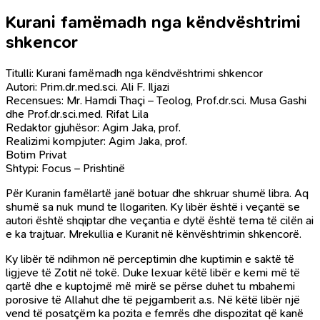
Kurani famëmadh nga këndvështrimi
shkencor
Titulli: Kurani famëmadh nga këndvështrimi shkencor
Autori: Prim.dr.med.sci. Ali F. Iljazi
Recensues: Mr. Hamdi Thaçi – Teolog, Prof.dr.sci. Musa Gashi
dhe Prof.dr.sci.med. Rifat Lila
Redaktor gjuhësor: Agim Jaka, prof.
Realizimi kompjuter: Agim Jaka, prof.
Botim Privat
Shtypi: Focus – Prishtinë
Për Kuranin famëlartë janë botuar dhe shkruar shumë libra. Aq
shumë sa nuk mund te llogariten. Ky libër është i veçantë se
autori është shqiptar dhe veçantia e dytë është tema të cilën ai
e ka trajtuar. Mrekullia e Kuranit në kënvështrimin shkencorë.
Ky libër të ndihmon në perceptimin dhe kuptimin e saktë të
ligjeve të Zotit në tokë. Duke lexuar këtë libër e kemi më të
qartë dhe e kuptojmë më mirë se përse duhet tu mbahemi
porosive të Allahut dhe të pejgamberit a.s. Në këtë libër një
vend të posatçëm ka pozita e femrës dhe dispozitat që kanë