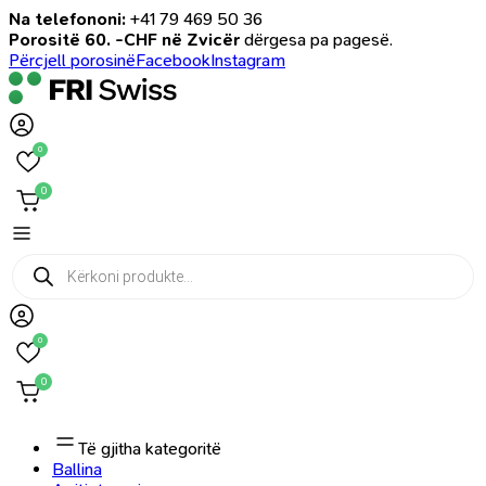
Na telefononi:
+41 79 469 50 36
Porositë 60. -CHF në Zvicër
dërgesa pa pagesë.
Përcjell porosinë
Facebook
Instagram
0
0
Products
search
0
0
Të gjitha kategoritë
Ballina