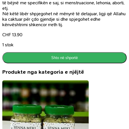
të bëjnë me specifikën e saj, si menstruacione, lehonia, aborti,
etj.
Në këtë libër shpjegohet në mënyrë të detajuar, ligji që Allahu
ka caktuar për çdo gjendje si dhe spjegohet edhe
kënvështrimi shkencor rreth tij.
CHF
13.90
1 stok
Shto në shportë
Produkte nga kategoria e njëjtë