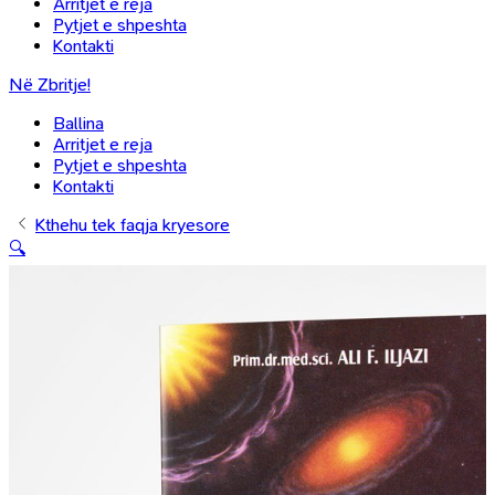
Arritjet e reja
Pytjet e shpeshta
Kontakti
Në Zbritje!
Ballina
Arritjet e reja
Pytjet e shpeshta
Kontakti
Kthehu tek faqja kryesore
🔍