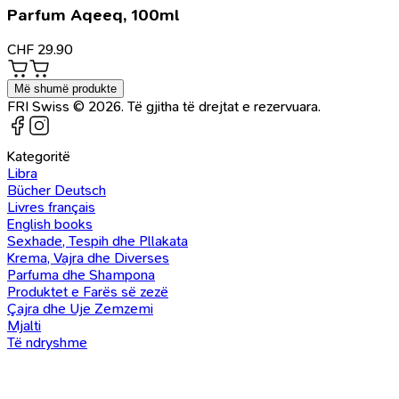
Parfum Aqeeq, 100ml
CHF
29.90
Më shumë produkte
FRI Swiss © 2026. Të gjitha të drejtat e rezervuara.
Kategoritë
Libra
Bücher Deutsch
Livres français
English books
Sexhade, Tespih dhe Pllakata
Krema, Vajra dhe Diverses
Parfuma dhe Shampona
Produktet e Farës së zezë
Çajra dhe Uje Zemzemi
Mjalti
Të ndryshme