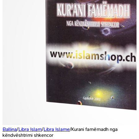
Ballina
/
Libra Islam
/
Libra Islame
/
Kurani famëmadh nga
këndvështrimi shkencor