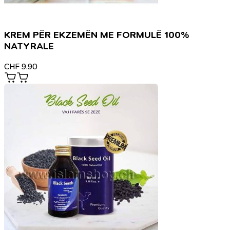
KREM PËR EKZEMËN ME FORMULË 100%
NATYRALE
CHF
9.90