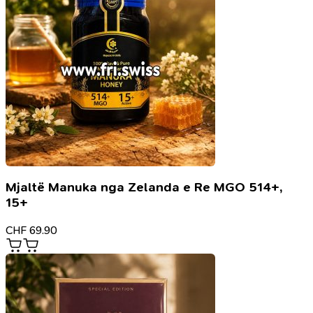
Mjaltë Manuka nga Zelanda e Re MGO 514+,
15+
CHF
69.90