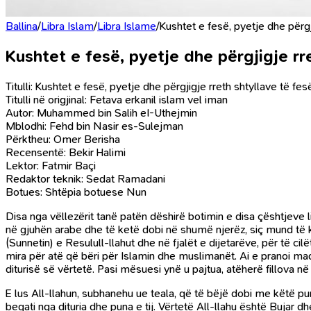
Ballina
/
Libra Islam
/
Libra Islame
/
Kushtet e fesë, pyetje dhe përgj
Kushtet e fesë, pyetje dhe përgjigje rr
Titulli: Kushtet e fesë, pyetje dhe përgjigje rreth shtyllave të fe
Titulli në origjinal: Fetava erkanil islam vel iman
Autor: Muhammed bin Salih eI-Uthejmin
Mblodhi: Fehd bin Nasir es-Sulejman
Përktheu: Omer Berisha
Recensentë: Bekir Halimi
Lektor: Fatmir Baçi
Redaktor teknik: Sedat Ramadani
Botues: Shtëpia botuese Nun
Disa nga vëllezërit tanë patën dëshirë botimin e disa çështjeve
në gjuhën arabe dhe të ketë dobi në shumë njerëz, siç mund të ket
(Sunnetin) e Resulull-llahut dhe në fjalët e dijetarëve, për të 
mira për atë që bëri për Islamin dhe muslimanët. Ai e pranoi 
diturisë së vërtetë. Pasi mësuesi ynë u pajtua, atëherë fillova
E lus All-llahun, subhanehu ue teala, që të bëjë dobi me këtë pu
begati nga dituria dhe puna e tij. Vërtetë All-llahu është Bujar