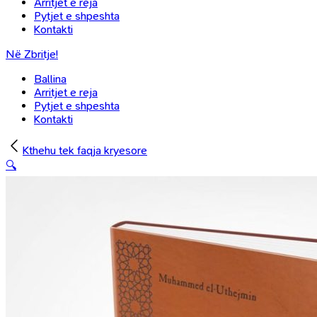
Arritjet e reja
Pytjet e shpeshta
Kontakti
Në Zbritje!
Ballina
Arritjet e reja
Pytjet e shpeshta
Kontakti
Kthehu tek faqja kryesore
🔍