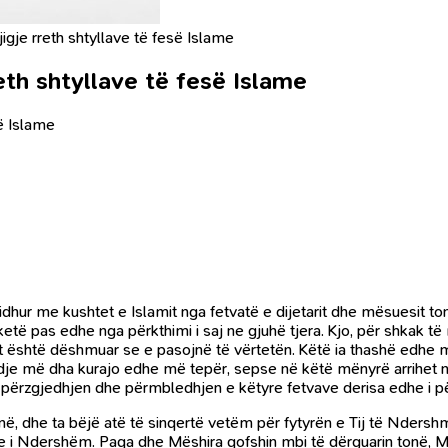
igje rreth shtyllave të fesë Islame
eth shtyllave të fesë Islame
së Islame
 lidhur me kushtet e Islamit nga fetvatë e dijetarit dhe mësuesit
ë pas edhe nga përkthimi i saj ne gjuhë tjera. Kjo, për shkak të mb
cilët është dëshmuar se e pasojnë të vërtetën. Këtë ia thashë edhe
madje më dha kurajo edhe më tepër, sepse në këtë mënyrë arrihet 
 në përzgjedhjen dhe përmbledhjen e këtyre fetvave derisa edhe i p
në, dhe ta bëjë atë të sinqertë vetëm për fytyrën e Tij të Ndershm
 dhe i Ndershëm. Paqa dhe Mëshira qofshin mbi të dërguarin tonë, 