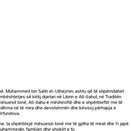
 tonë, Muhammed bin Salih el-Uthejmin, ashtu që të shpërndahet
ështetjes së këtij dijetari në Librin e All-llahut, në Traditën
 mësuesit tonë, All-llahu e mëshiroftë dhe e shpërbleftë me të
ndihma në të mira dhe devotshmëri dhe kësisoj përhapja e
ërfundova.
e, ta shpërblejë mësuesin tonë me të gjitha të mirat dhe t’i japë
Muhammedin, familjen dhe shokët e tij.