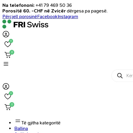
Na telefononi:
+41 79 469 50 36
Porositë 60. -CHF në Zvicër
dërgesa pa pagesë.
Përcjell porosinë
Facebook
Instagram
0
0
Products
search
0
0
Të gjitha kategoritë
Ballina