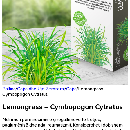
Ballina
/
Çajra dhe Uje Zemzemi
/
Çajra
/
Lemongrass –
Cymbopogon Cytratus
Lemongrass – Cymbopogon Cytratus
Ndihmon përmirësimin e çrregullimeve të tretjes,
pagjumësisë dhe ndaj reumatizmit. Konsiderohet i dobishëm