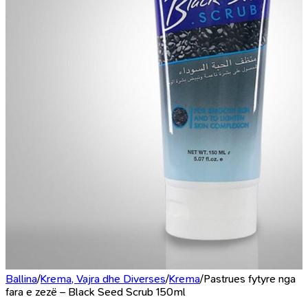
Ballina
/
Krema, Vajra dhe Diverses
/
Krema
/
Pastrues fytyre nga
fara e zezë – Black Seed Scrub 150ml