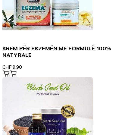
KREM PËR EKZEMËN ME FORMULË 100%
NATYRALE
CHF
9.90