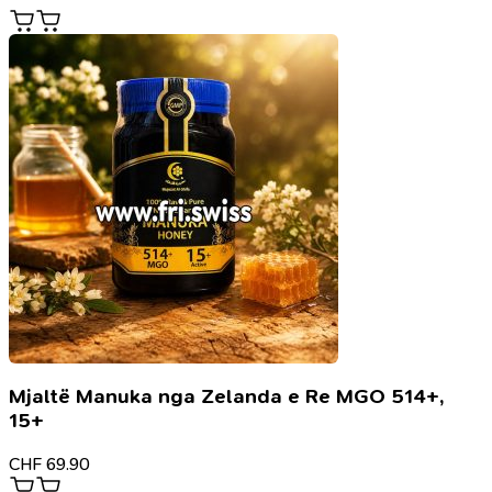
Mjaltë Manuka nga Zelanda e Re MGO 514+,
15+
CHF
69.90