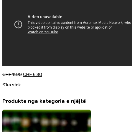
Çmimi
Çmimi
CHF
11.90
CHF
6.90
origjinal
i
S’ka stok
qe:
tanishëm
CHF 11.90.
është:
CHF 6.90.
Produkte nga kategoria e njëjtë