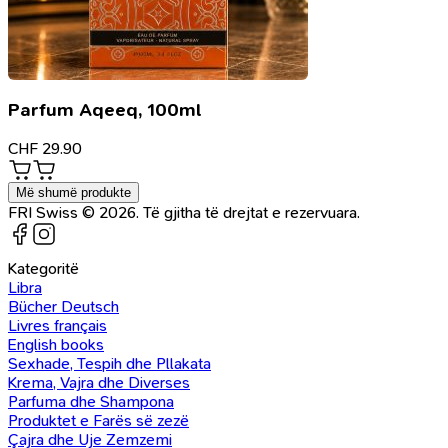
Parfum Aqeeq, 100ml
CHF
29.90
Më shumë produkte
FRI Swiss © 2026. Të gjitha të drejtat e rezervuara.
Kategoritë
Libra
Bücher Deutsch
Livres français
English books
Sexhade, Tespih dhe Pllakata
Krema, Vajra dhe Diverses
Parfuma dhe Shampona
Produktet e Farës së zezë
Çajra dhe Uje Zemzemi