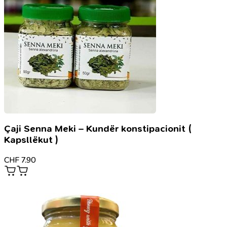
Çaji Senna Meki – Kundër konstipacionit (
Kapsllëkut )
CHF
7.90