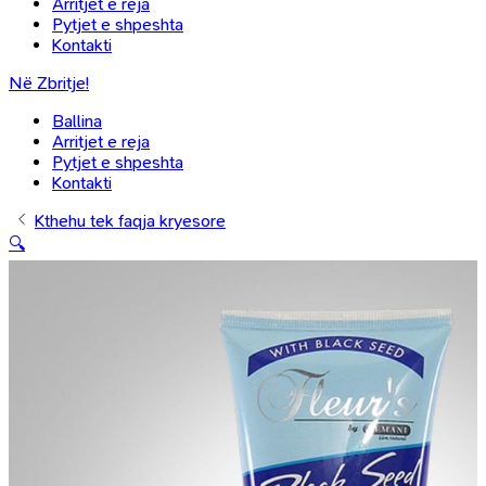
Arritjet e reja
Pytjet e shpeshta
Kontakti
Në Zbritje!
Ballina
Arritjet e reja
Pytjet e shpeshta
Kontakti
Kthehu tek faqja kryesore
🔍