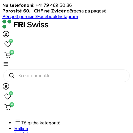
Na telefononi:
+41 79 469 50 36
Porositë 60. -CHF në Zvicër
dërgesa pa pagesë.
Përcjell porosinë
Facebook
Instagram
0
0
Products
search
0
0
Të gjitha kategoritë
Ballina