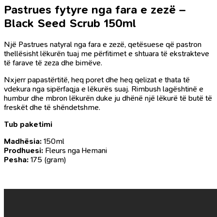
Pastrues fytyre nga fara e zezë –
Black Seed Scrub 150ml
Një Pastrues natyral nga fara e zezë, qetësuese që pastron
thellësisht lëkurën tuaj me përfitimet e shtuara të ekstrakteve
të farave të zeza dhe bimëve.
Nxjerr papastërtitë, heq poret dhe heq qelizat e thata të
vdekura nga sipërfaqja e lëkurës suaj. Rimbush lagështinë e
humbur dhe mbron lëkurën duke ju dhënë një lëkurë të butë të
freskët dhe të shëndetshme.
Tub paketimi
Madhësia:
150ml
Prodhuesi:
Fleurs nga Hemani
Pesha:
175 (gram)