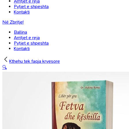
Arritjet e reja
Pytjet e shpeshta
Kontakti
Në Zbritje!
Ballina
Arritjet e reja
Pytjet e shpeshta
Kontakti
Kthehu tek faqja kryesore
🔍