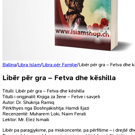
Ballina
/
Libra Islam
/
Libra për Familje
/
Libër për gra – Fetva dhe k
Libër për gra – Fetva dhe këshilla
Titulli: Libër për gra – Fetva dhe këshilla
Titulli i origjinalit: Knjiga za žene – Fetve i savjeti
Autor: Dr. Shukrija Ramiq
Përkthyes nga Boshnjakishtja: Hamdi Iljazi
Recenzentë: Muharem Loki, Naim Ferati
Lektor: Mr. Elez Ismaili
Libër pa paragjykime, pa miskoncente, pa përfitime – i drejtë dhe