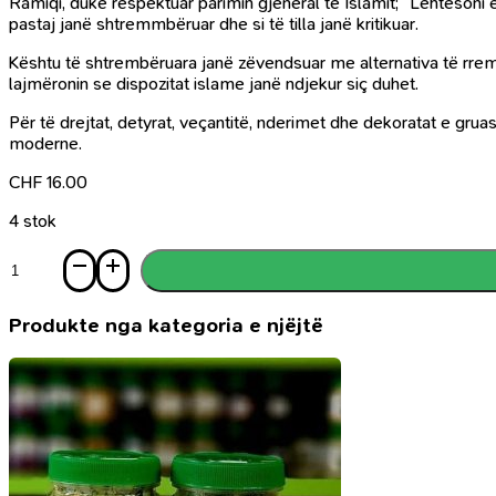
Ramiqi, duke respektuar parimin gjeneral të Islamit; ‘‘Lehtësoni
pastaj janë shtremmbëruar dhe si të tilla janë kritikuar.
Kështu të shtrembëruara janë zëvendsuar me alternativa të rreme
lajmëronin se dispozitat islame janë ndjekur siç duhet.
Për të drejtat, detyrat, veçantitë, nderimet dhe dekoratat e gr
moderne.
CHF
16.00
4 stok
Sasi
Libër
për
gra
Produkte nga kategoria e njëjtë
-
Fetva
dhe
këshilla