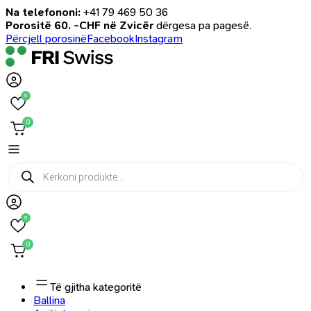
Na telefononi:
+41 79 469 50 36
Porositë 60. -CHF në Zvicër
dërgesa pa pagesë.
Përcjell porosinë
Facebook
Instagram
0
0
Products
search
0
0
Të gjitha kategoritë
Ballina