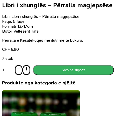
Libri i xhunglës – Përralla magjepsëse
Libri: Libri i xhunglës – Përralla magjepsëse
Faqe: 5 faqe
Formati: 13x17cm
Botoi: Vëllezërit Tafa
Përralla e Kësulëkuqes me ilutrime të bukura.
CHF
6.90
7 stok
Sasi
Shto në shportë
Libri
i
xhunglës
Produkte nga kategoria e njëjtë
-
Përralla
magjepsëse