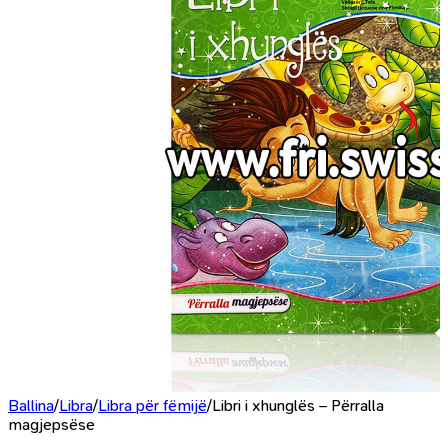
Ballina
/
Libra
/
Libra për fëmijë
/
Libri i xhunglës – Përralla
magjepsëse