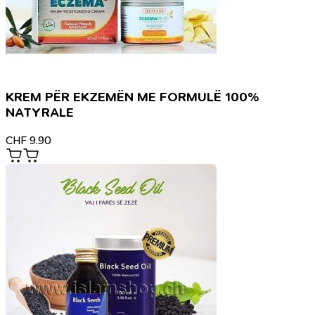
KREM PËR EKZEMËN ME FORMULË 100%
NATYRALE
CHF
9.90