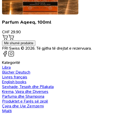
Parfum Aqeeq, 100ml
CHF
29.90
Më shumë produkte
FRI Swiss © 2026. Të gjitha të drejtat e rezervuara.
Kategoritë
Libra
Bücher Deutsch
Livres français
English books
Sexhade, Tespih dhe Pllakata
Krema, Vajra dhe Diverses
Parfuma dhe Shampona
Produktet e Farës së zezë
Çajra dhe Uje Zemzemi
Mjalti