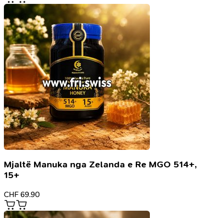
Mjaltë Manuka nga Zelanda e Re MGO 514+,
15+
CHF
69.90