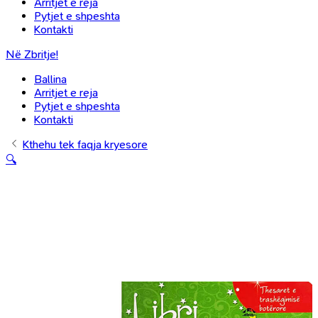
Arritjet e reja
Pytjet e shpeshta
Kontakti
Në Zbritje!
Ballina
Arritjet e reja
Pytjet e shpeshta
Kontakti
Kthehu tek faqja kryesore
🔍