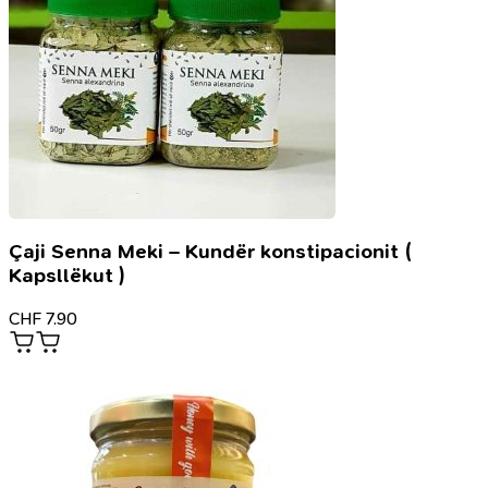
Çaji Senna Meki – Kundër konstipacionit (
Kapsllëkut )
CHF
7.90