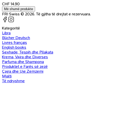
CHF
14.90
Më shumë produkte
FRI Swiss © 2026. Të gjitha të drejtat e rezervuara.
Kategoritë
Libra
Bücher Deutsch
Livres français
English books
Sexhade, Tespih dhe Pllakata
Krema, Vajra dhe Diverses
Parfuma dhe Shampona
Produktet e Farës së zezë
Çajra dhe Uje Zemzemi
Mjalti
Të ndryshme