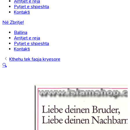
Arritjet e reja
Pytjet e shpeshta
Kontakti
Në Zbritje!
Ballina
Arritjet e reja
Pytjet e shpeshta
Kontakti
Kthehu tek faqja kryesore
🔍