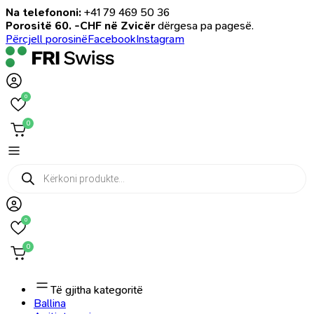
Na telefononi:
+41 79 469 50 36
Porositë 60. -CHF në Zvicër
dërgesa pa pagesë.
Përcjell porosinë
Facebook
Instagram
0
0
Products
search
0
0
Të gjitha kategoritë
Ballina