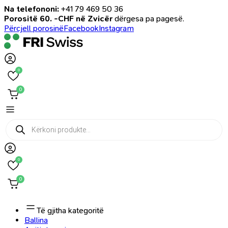
Na telefononi:
+41 79 469 50 36
Porositë 60. -CHF në Zvicër
dërgesa pa pagesë.
Përcjell porosinë
Facebook
Instagram
0
0
Products
search
0
0
Të gjitha kategoritë
Ballina