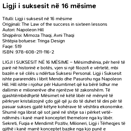
Ligji i suksesit në 16 mësime
Titulli: Ligji i suksesit në 16 mësime
Origjinali: The Law of the success in sixteen lessons
Autori: Napoleon Hill
Shqipëroi: Mimoza Thaqi, Avni Thaqi
Shtëpia botuese: Tringa Design
Faqe: 519
ISBN: 978-608-211-116-2
LIGJI I SUKSESIT NË 16 MËSIME – Mësimdhënia, për herë të
parë në historinë e botës, vjen si një filozofi e vërtetë, mbi
bazën e së cilës u ndërtua Suksesi Personal. Ligji i Suksesit
ishte pararendës i librit Mendo dhe Pasurohu nga Napoleon
Hill. Hill ishte i njohur për Hulumtimet që ka bërë lidhur me
dallimin e milionerëve dhe njerëzve të zakonshëm. Të
gjashtëmbëdhjetë Mësimet në këtë libër në mënyrë të
përkryer kristalizojnë çdo gjë që ju do të duhet të dini për të
pasuar sukses gjatë këtyre kohërave të vështira ekonomike.
Shumë nga librat që sot janë në shitje sa i përket vetë-
ndihmës i kanë marë konceptet themelore nga ky libër.
Sekreti, Fuqia e Mendimit Pozitiv, Milioneri, Ligji i Tërheqjes të
gjithë i kanë marrë konceptet bazike nga kjo punë e