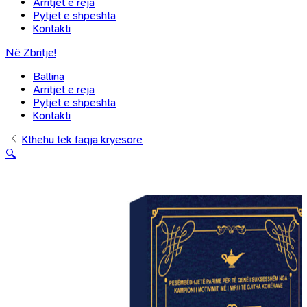
Arritjet e reja
Pytjet e shpeshta
Kontakti
Në Zbritje!
Ballina
Arritjet e reja
Pytjet e shpeshta
Kontakti
Kthehu tek faqja kryesore
🔍