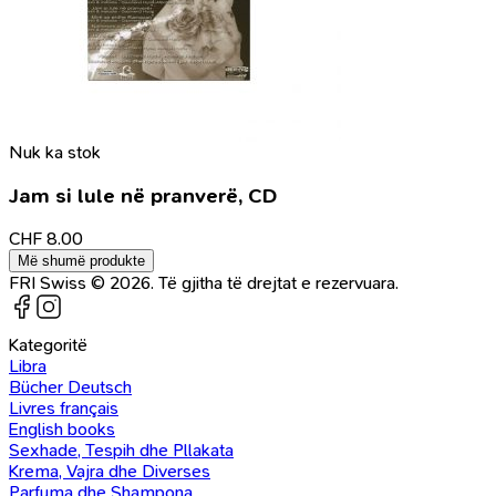
Nuk ka stok
Jam si lule në pranverë, CD
CHF
8.00
Më shumë produkte
FRI Swiss © 2026. Të gjitha të drejtat e rezervuara.
Kategoritë
Libra
Bücher Deutsch
Livres français
English books
Sexhade, Tespih dhe Pllakata
Krema, Vajra dhe Diverses
Parfuma dhe Shampona