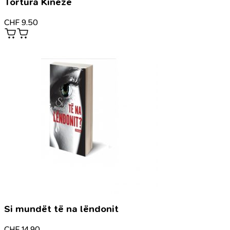
Tortura Kineze
CHF
9.50
Si mundët të na lëndonit
CHF
14.90