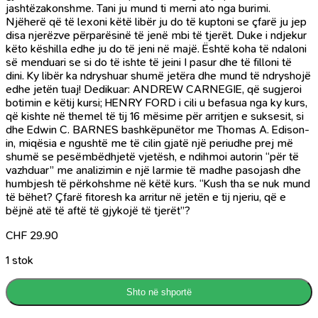
jashtëzakonshme. Tani ju mund ti merni ato nga burimi.
Njëherë që të lexoni këtë libër ju do të kuptoni se çfarë ju jep
disa njerëzve përparësinë të jenë mbi të tjerët. Duke i ndjekur
këto këshilla edhe ju do të jeni në majë. Është koha të ndaloni
së menduari se si do të ishte të jeini I pasur dhe të filloni të
dini. Ky libër ka ndryshuar shumë jetëra dhe mund të ndryshojë
edhe jetën tuaj! Dedikuar: ANDREW CARNEGIE, që sugjeroi
botimin e këtij kursi; HENRY FORD i cili u befasua nga ky kurs,
që kishte në themel të tij 16 mësime për arritjen e suksesit, si
dhe Edwin C. BARNES bashkëpunëtor me Thomas A. Edison-
in, miqësia e ngushtë me të cilin gjatë një periudhe prej më
shumë se pesëmbëdhjetë vjetësh, e ndihmoi autorin “për të
vazhduar” me analizimin e një larmie të madhe pasojash dhe
humbjesh të përkohshme në këtë kurs. “Kush tha se nuk mund
të bëhet? Çfarë fitoresh ka arritur në jetën e tij njeriu, që e
bëjnë atë të aftë të gjykojë të tjerët”?
CHF
29.90
1 stok
Shto në shportë