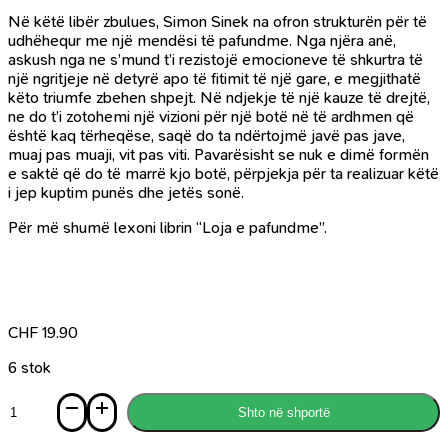
Në këtë libër zbulues, Simon Sinek na ofron strukturën për të
udhëhequr me një mendësi të pafundme. Nga njëra anë,
askush nga ne s’mund t’i rezistojë emocioneve të shkurtra të
një ngritjeje në detyrë apo të fitimit të një gare, e megjithatë
këto triumfe zbehen shpejt. Në ndjekje të një kauze të drejtë,
ne do t’i zotohemi një vizioni për një botë në të ardhmen që
është kaq tërheqëse, saqë do ta ndërtojmë javë pas jave,
muaj pas muaji, vit pas viti. Pavarësisht se nuk e dimë formën
e saktë që do të marrë kjo botë, përpjekja për ta realizuar këtë
i jep kuptim punës dhe jetës sonë.
Për më shumë lexoni librin “Loja e pafundme”.
CHF
19.90
6 stok
Sasi
Shto në shportë
Loja
e