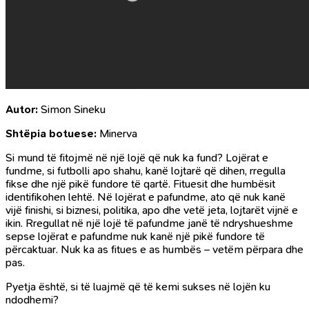
Autor:
Simon Sineku
Shtëpia botuese:
Minerva
Si mund të fitojmë në një lojë që nuk ka fund? Lojërat e
fundme, si futbolli apo shahu, kanë lojtarë që dihen, rregulla
fikse dhe një pikë fundore të qartë. Fituesit dhe humbësit
identifikohen lehtë. Në lojërat e pafundme, ato që nuk kanë
vijë finishi, si biznesi, politika, apo dhe vetë jeta, lojtarët vijnë e
ikin. Rregullat në një lojë të pafundme janë të ndryshueshme
sepse lojërat e pafundme nuk kanë një pikë fundore të
përcaktuar. Nuk ka as fitues e as humbës – vetëm përpara dhe
pas.
Pyetja është, si të luajmë që të kemi sukses në lojën ku
ndodhemi?