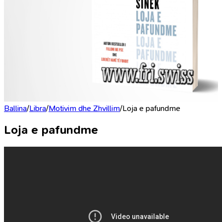
Ballina
/
Libra
/
Motivim dhe Zhvillim
/
Loja e pafundme
Loja e pafundme