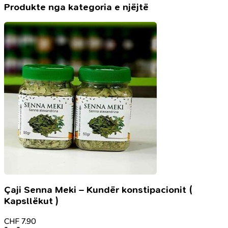
pafundme
Produkte nga kategoria e njëjtë
Çaji Senna Meki – Kundër konstipacionit (
Kapsllëkut )
CHF
7.90