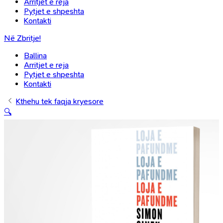
Arritjet e reja
Pytjet e shpeshta
Kontakti
Në Zbritje!
Ballina
Arritjet e reja
Pytjet e shpeshta
Kontakti
Kthehu tek faqja kryesore
🔍