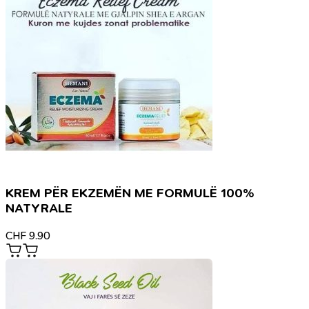
KREM PËR EKZEMËN ME FORMULË 100%
NATYRALE
CHF
9.90