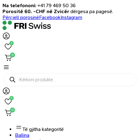
Na telefononi:
+41 79 469 50 36
Porositë 60. -CHF në Zvicër
dërgesa pa pagesë.
Përcjell porosinë
Facebook
Instagram
0
0
Products
search
0
0
Të gjitha kategoritë
Ballina