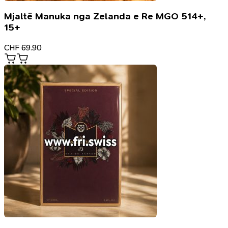
Mjaltë Manuka nga Zelanda e Re MGO 514+,
15+
CHF
69.90