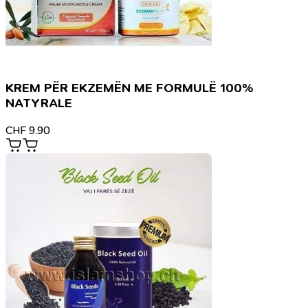
KREM PËR EKZEMËN ME FORMULË 100%
NATYRALE
CHF
9.90