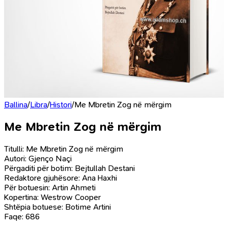
Ballina
/
Libra
/
Histori
/
Me Mbretin Zog në mërgim
Me Mbretin Zog në mërgim
Titulli: Me Mbretin Zog në mërgim
Autori: Gjenço Naçi
Përgaditi për botim: Bejtullah Destani
Redaktore gjuhësore: Ana Haxhi
Për botuesin: Artin Ahmeti
Kopertina: Westrow Cooper
Shtëpia botuese: Botime Artini
Faqe: 686