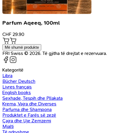
Parfum Aqeeq, 100ml
CHF
29.90
Më shumë produkte
FRI Swiss © 2026. Të gjitha të drejtat e rezervuara.
Kategoritë
Libra
Bücher Deutsch
Livres français
English books
Sexhade, Tespih dhe Pllakata
Krema, Vajra dhe Diverses
Parfuma dhe Shampona
Produktet e Farës së zezë
Çajra dhe Uje Zemzemi
Mjalti
Të ndryshme