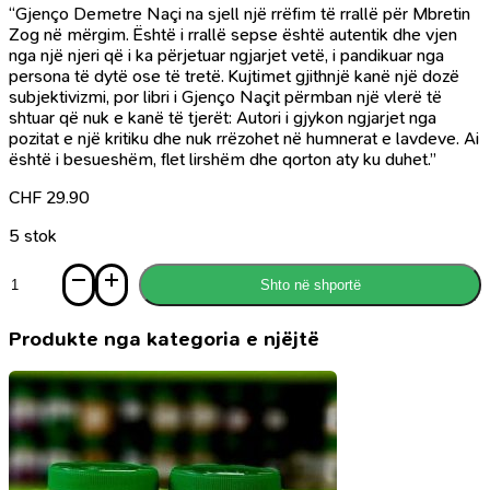
“Gjenço Demetre Naçi na sjell një rrëfim të rrallë për Mbretin
Zog në mërgim. Është i rrallë sepse është autentik dhe vjen
nga një njeri që i ka përjetuar ngjarjet vetë, i pandikuar nga
persona të dytë ose të tretë. Kujtimet gjithnjë kanë një dozë
subjektivizmi, por libri i Gjenço Naçit përmban një vlerë të
shtuar që nuk e kanë të tjerët: Autori i gjykon ngjarjet nga
pozitat e një kritiku dhe nuk rrëzohet në humnerat e lavdeve. Ai
është i besueshëm, flet lirshëm dhe qorton aty ku duhet.”
CHF
29.90
5 stok
Sasi
Shto në shportë
Me
Mbretin
Zog
Produkte nga kategoria e njëjtë
në
mërgim