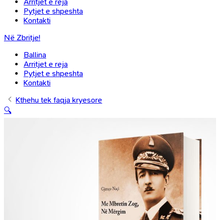
Arritjet e reja
Pytjet e shpeshta
Kontakti
Në Zbritje!
Ballina
Arritjet e reja
Pytjet e shpeshta
Kontakti
Kthehu tek faqja kryesore
🔍