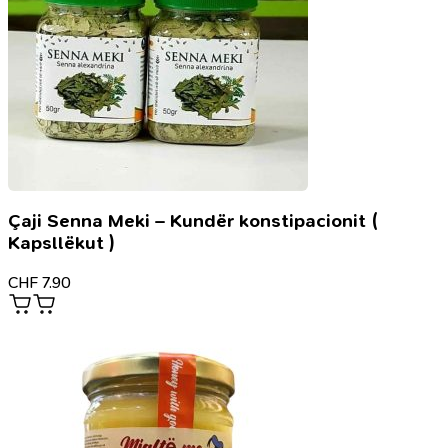
Çaji Senna Meki – Kundër konstipacionit (
Kapsllëkut )
CHF
7.90