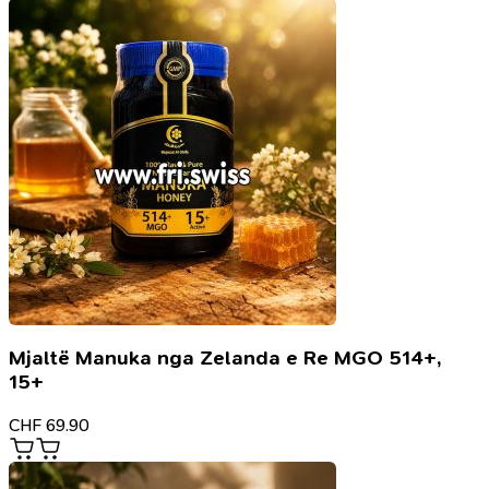
Mjaltë Manuka nga Zelanda e Re MGO 514+,
15+
CHF
69.90