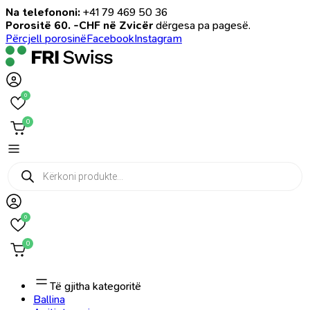
Na telefononi:
+41 79 469 50 36
Porositë 60. -CHF në Zvicër
dërgesa pa pagesë.
Përcjell porosinë
Facebook
Instagram
0
0
Products
search
0
0
Të gjitha kategoritë
Ballina