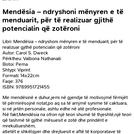
Mendësia – ndryshoni mënyren e të
menduarit, për të realizuar gjithë
potencialin që zotëroni
Libri: Mendësia – ndryshoni mënyren e të menduarit, për të
realizuar gjithë potencialin që zotëroni
Autor: Carol S. Dweck
Përktheu: Valbona Nathanaili
Botoi: Pema
Shtypi: Viprint
Formati: 14x22cm
Faqe: 376
ISBN: 9789951721455
Me mendësinë e duhur,jemi në gjendje të motivojmë fëmijët
të përmirësojnë notat,po aq sa të arrijmë synime të caktuara,
si në jetën personale, ashtu edhe në atë profesionale.
Në fakt,Mendësia na ofron një teori shumë të thjeshtë,një teori
që tashmë të gjithë mësuesit e zotë dhe prindërit e
mrekullueshëm,
atletët e shkëlqyer dhe drejtuesit e aftë të korporatave të