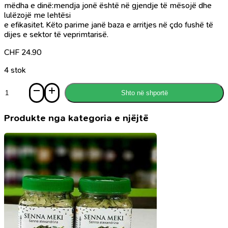
mëdha e dinë:mendja jonë është në gjendje të mësojë dhe
lulëzojë me lehtësi
e efikasitet. Këto parime janë baza e arritjes në çdo fushë të
dijes e sektor të veprimtarisë.
CHF
24.90
4 stok
Sasi
Shto në shportë
Mendësia
-
ndryshoni
Produkte nga kategoria e njëjtë
mënyren
e
të
menduarit,
për
të
realizuar
gjithë
potencialin
që
zotëroni