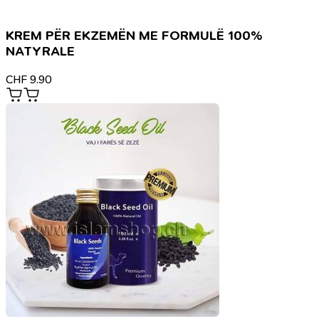
KREM PËR EKZEMËN ME FORMULË 100%
NATYRALE
CHF
9.90