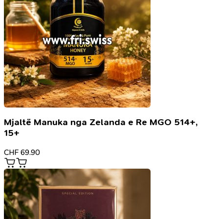
Mjaltë Manuka nga Zelanda e Re MGO 514+,
15+
CHF
69.90