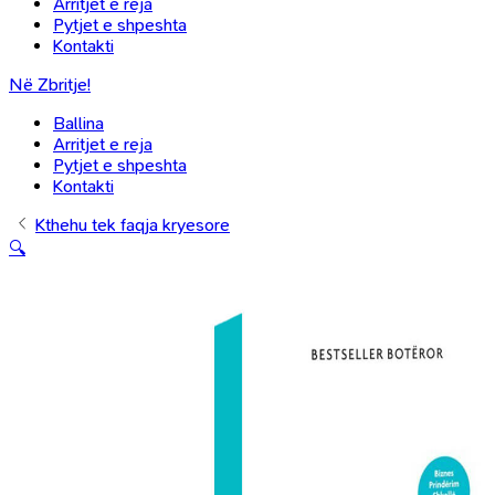
Arritjet e reja
Pytjet e shpeshta
Kontakti
Në Zbritje!
Ballina
Arritjet e reja
Pytjet e shpeshta
Kontakti
Kthehu tek faqja kryesore
🔍