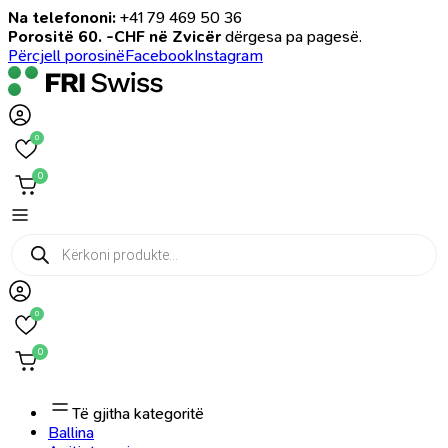
Na telefononi:
+41 79 469 50 36
Porositë 60. -CHF në Zvicër
dërgesa pa pagesë.
Përcjell porosinë
Facebook
Instagram
0
0
Products
search
0
0
Të gjitha kategoritë
Ballina