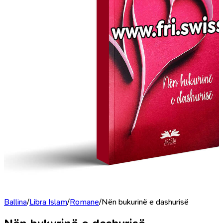
Ballina
/
Libra Islam
/
Romane
/
Nën bukurinë e dashurisë