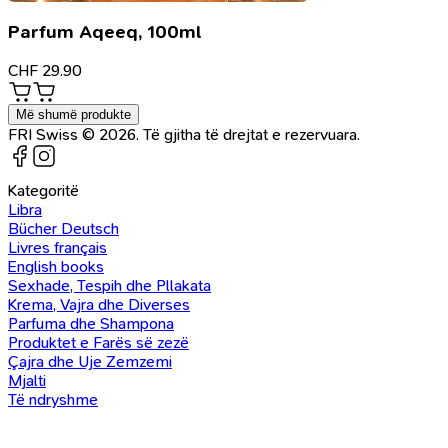
Parfum Aqeeq, 100ml
CHF
29.90
Më shumë produkte
FRI Swiss © 2026. Të gjitha të drejtat e rezervuara.
Kategoritë
Libra
Bücher Deutsch
Livres français
English books
Sexhade, Tespih dhe Pllakata
Krema, Vajra dhe Diverses
Parfuma dhe Shampona
Produktet e Farës së zezë
Çajra dhe Uje Zemzemi
Mjalti
Të ndryshme