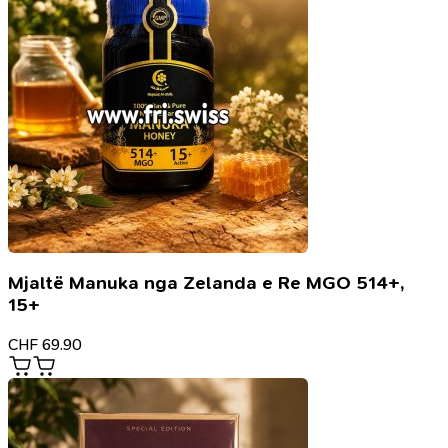
Mjaltë Manuka nga Zelanda e Re MGO 514+,
15+
CHF
69.90