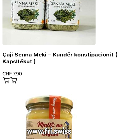
Çaji Senna Meki – Kundër konstipacionit (
Kapsllëkut )
CHF
7.90