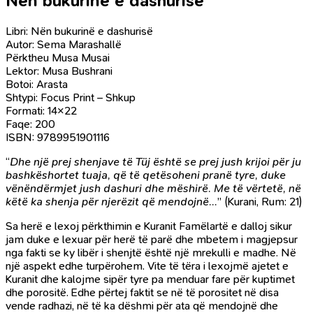
Nën bukurinë e dashurisë
Libri: Nën bukurinë e dashurisë
Autor: Sema Marashallë
Përktheu Musa Musai
Lektor: Musa Bushrani
Botoi: Arasta
Shtypi: Focus Print – Shkup
Formati: 14×22
Faqe: 200
ISBN: 9789951901116
“
Dhe një prej shenjave të Tüj është se prej jush krijoi për ju
bashkëshortet tuaja, që të qetësoheni pranë tyre, duke
vënëndërmjet jush dashuri dhe mëshirë. Me të vërtetë, në
këtë ka shenja për njerëzit që mendojnë…
” (Kurani, Rum: 21)
Sa herë e lexoj përkthimin e Kuranit Famëlartë e dalloj sikur
jam duke e lexuar për herë të parë dhe mbetem i magjepsur
nga fakti se ky libër i shenjtë është një mrekulli e madhe. Në
një aspekt edhe turpërohem. Vite të tëra i lexojmë ajetet e
Kuranit dhe kalojme sipër tyre pa menduar fare për kuptimet
dhe porositë. Edhe përtej faktit se në të porositet në disa
vende radhazi, në të ka dëshmi për ata që mendojnë dhe