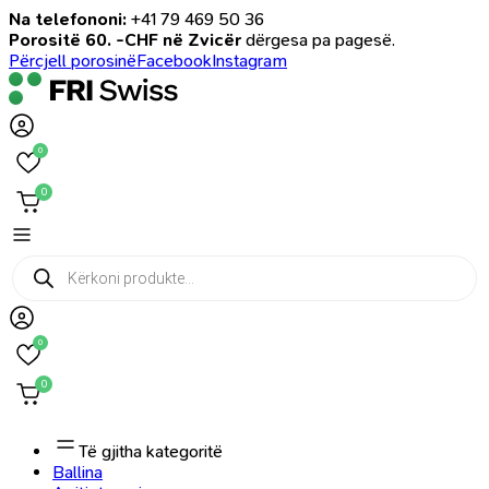
Na telefononi:
+41 79 469 50 36
Porositë 60. -CHF në Zvicër
dërgesa pa pagesë.
Përcjell porosinë
Facebook
Instagram
0
0
Products
search
0
0
Të gjitha kategoritë
Ballina