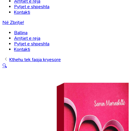
Arritjet e reja
Pytjet e shpeshta
Kontakti
Në Zbritje!
Ballina
Arritjet e reja
Pytjet e shpeshta
Kontakti
Kthehu tek faqja kryesore
🔍