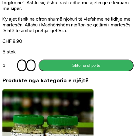
logjikojnë”. Ashtu siç është rasti edhe me ajetin që e lexuam
më sipër.
Ky ajet fisnik na ofron shumë njohuri të vlefshme në lidhje me
martesën. Allahu i Madhërishëm njofton se qëllimi i martesës
është të arrihet prehja-qetësia.
CHF
9.90
5 stok
Sasi
Shto në shportë
Nën
bukurinë
e
Produkte nga kategoria e njëjtë
dashurisë