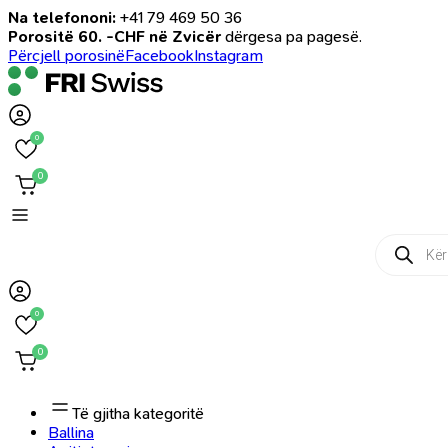
Na telefononi:
+41 79 469 50 36
Porositë 60. -CHF në Zvicër
dërgesa pa pagesë.
Përcjell porosinë
Facebook
Instagram
0
0
Products
search
0
0
Të gjitha kategoritë
Ballina