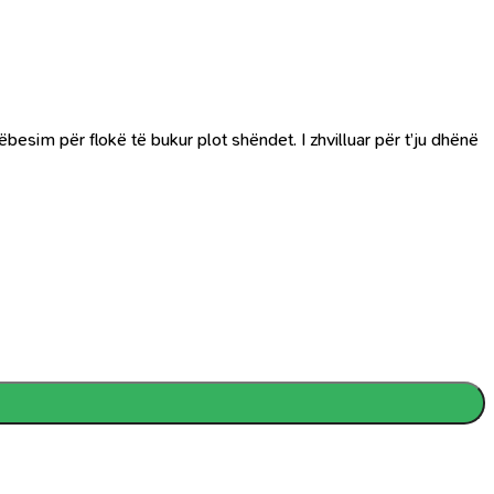
etëbesim për flokë të bukur plot shëndet. I zhvilluar për t’ju dhënë