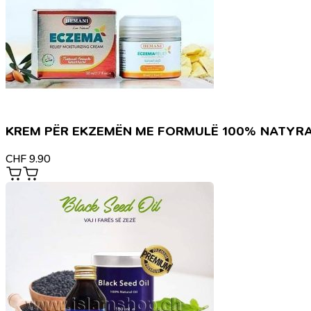
KREM PËR EKZEMËN ME FORMULË 100% NATYR
CHF
9.90