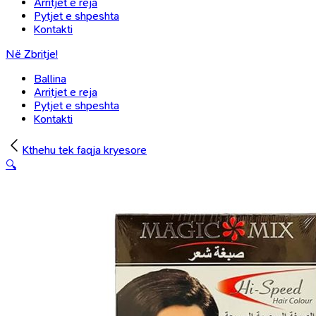
Arritjet e reja
Pytjet e shpeshta
Kontakti
Në Zbritje!
Ballina
Arritjet e reja
Pytjet e shpeshta
Kontakti
Kthehu tek faqja kryesore
🔍