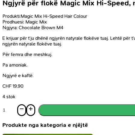
Ngjyrë për flokë Magic Mix Hi-Speed,
Produkti:Magic Mix Hi-Speed Hair Colour
Prodhuesi: Magic Mix
Ngjyra: Chocolate Brown M4
E krijuar për t’ju dhënë ngjyrën natyrale flokëve tuaj. Lehtë për t’
ngjyrën natyrale flokëve tuaj.
Për femra dhe meshkuj.
Pa amoniak.
Ngjyrë e kaftë.
CHF
19.90
4 stok
Sasi
Ngjyrë
për
flokë
Produkte nga kategoria e njëjtë
Magic