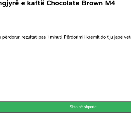
 ngjyrë e kaftë Chocolate Brown M4
u përdorur, rezultati pas 1 minuti. Përdorimi i kremit do t’ju japë v
Shto në shportë