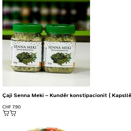
Mix
Hi-
Speed,
ngjyrë
e
kaftë
Chocolate
Brown
M4
Çaji Senna Meki – Kundër konstipacionit ( Kapsllë
CHF
7.90