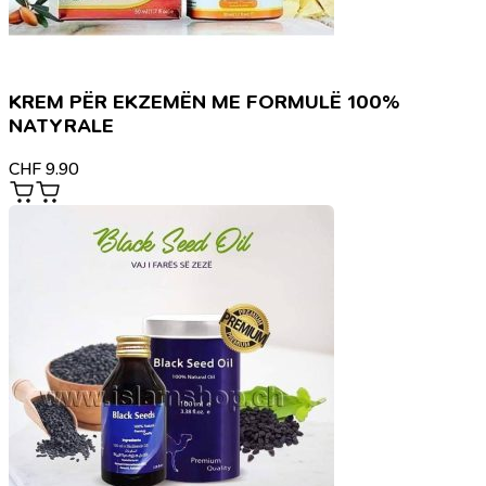
KREM PËR EKZEMËN ME FORMULË 100%
NATYRALE
CHF
9.90