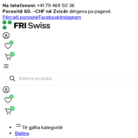
Na telefononi:
+41 79 469 50 36
Porositë 60. -CHF në Zvicër
dërgesa pa pagesë.
Përcjell porosinë
Facebook
Instagram
0
0
Products
search
0
0
Të gjitha kategoritë
Ballina