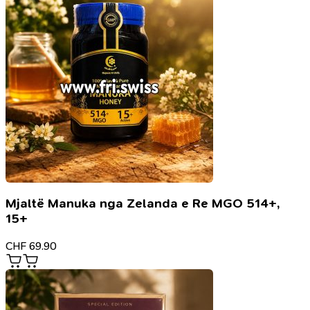
Mjaltë Manuka nga Zelanda e Re MGO 514+,
15+
CHF
69.90