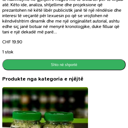
atë. Këto ide, analiza, shtjellime dhe projeksione që
prezantohen në këtë libër publicistik janë të një rëndësie dhe
interesi të veçantë për lexuesin po që se vrojtohen në
këndvështrim dinamik dhe me një origjinalitet autorial, ashtu
edhe siç janë botuar në menyrë kronologjike, duke filluar që
tani e një dekadë më parë…
CHF
19.90
1 stok
Shto në shportë
Produkte nga kategoria e njëjtë