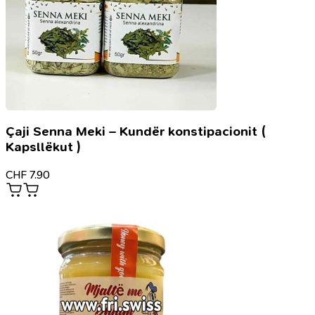
Çaji Senna Meki – Kundër konstipacionit (
Kapsllëkut )
CHF
7.90