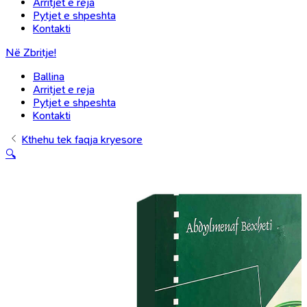
Arritjet e reja
Pytjet e shpeshta
Kontakti
Në Zbritje!
Ballina
Arritjet e reja
Pytjet e shpeshta
Kontakti
Kthehu tek faqja kryesore
🔍