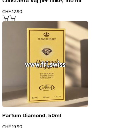
Constanta Vaj për flokë, 100 ml
CHF
12.90
Parfum Diamond, 50ml
CHF
19.90