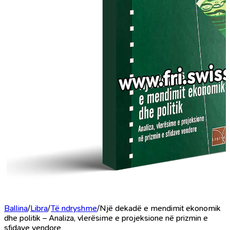
Ballina
/
Libra
/
Të ndryshme
/
Një dekadë e mendimit ekonomik
dhe politik – Analiza, vlerësime e projeksione në prizmin e
sfidave vendore