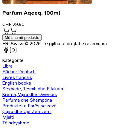
Parfum Aqeeq, 100ml
CHF
29.90
Më shumë produkte
FRI Swiss © 2026. Të gjitha të drejtat e rezervuara.
Kategoritë
Libra
Bücher Deutsch
Livres français
English books
Sexhade, Tespih dhe Pllakata
Krema, Vajra dhe Diverses
Parfuma dhe Shampona
Produktet e Farës së zezë
Çajra dhe Uje Zemzemi
Mjalti
Të ndryshme