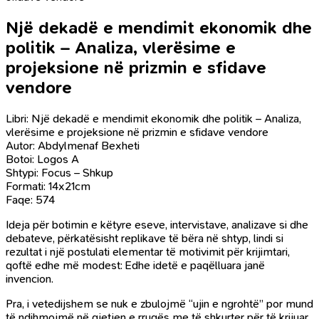
Një dekadë e mendimit ekonomik dhe
politik – Analiza, vlerësime e
projeksione në prizmin e sfidave
vendore
Libri: Një dekadë e mendimit ekonomik dhe politik – Analiza,
vlerësime e projeksione në prizmin e sfidave vendore
Autor: Abdylmenaf Bexheti
Botoi: Logos A
Shtypi: Focus – Shkup
Formati: 14x21cm
Faqe: 574
Ideja për botimin e këtyre eseve, intervistave, analizave si dhe
debateve, përkatësisht replikave të bëra në shtyp, lindi si
rezultat i një postulati elementar të motivimit për krijimtari,
qoftë edhe më modest: Edhe idetë e paqëlluara janë
invencion.
Pra, i vetedijshem se nuk e zbulojmë “ujin e ngrohtë” por mund
të ndihmojmë në gjetjen e rrugës me të shkurter për të krijuar