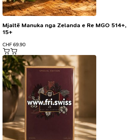
Mjaltë Manuka nga Zelanda e Re MGO 514+,
15+
CHF
69.90