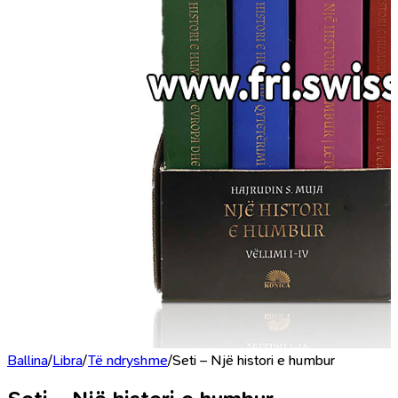
Ballina
/
Libra
/
Të ndryshme
/
Seti – Një histori e humbur