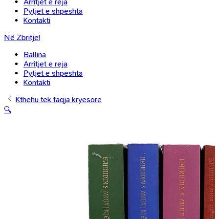
Arritjet e reja
Pytjet e shpeshta
Kontakti
Në Zbritje!
Ballina
Arritjet e reja
Pytjet e shpeshta
Kontakti
Kthehu tek faqja kryesore
🔍