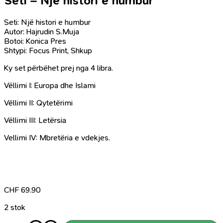
Seti – Një histori e humbur
Seti: Një histori e humbur
Autor: Hajrudin S.Muja
Botoi: Konica Pres
Shtypi: Focus Print, Shkup
Ky set përbëhet prej nga 4 libra.
Vëllimi I: Europa dhe Islami
Vëllimi II: Qytetërimi
Vëllimi III: Letërsia
Vellimi IV: Mbretëria e vdekjes.
CHF
69.90
2 stok