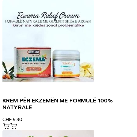
KREM PËR EKZEMËN ME FORMULË 100%
NATYRALE
CHF
9.90