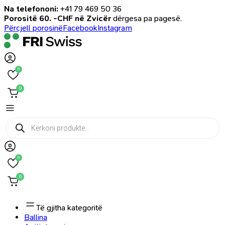
Na telefononi:
+41 79 469 50 36
Porositë 60. -CHF në Zvicër
dërgesa pa pagesë.
Përcjell porosinë
Facebook
Instagram
0
0
Products
search
0
0
Të gjitha kategoritë
Ballina