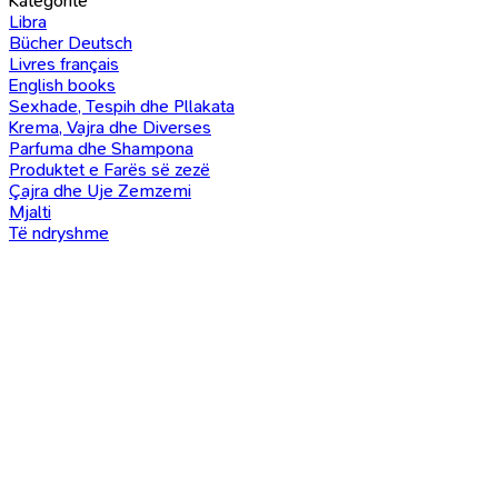
Kategoritë
Libra
Bücher Deutsch
Livres français
English books
Sexhade, Tespih dhe Pllakata
Krema, Vajra dhe Diverses
Parfuma dhe Shampona
Produktet e Farës së zezë
Çajra dhe Uje Zemzemi
Mjalti
Të ndryshme