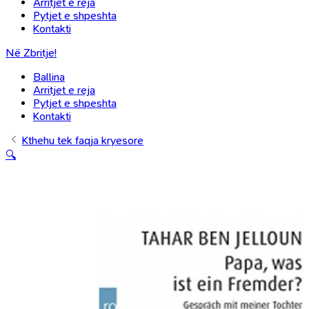
Arritjet e reja
Pytjet e shpeshta
Kontakti
Në Zbritje!
Ballina
Arritjet e reja
Pytjet e shpeshta
Kontakti
Kthehu tek faqja kryesore
🔍