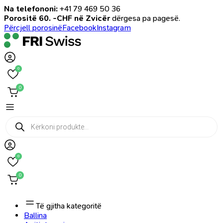
Na telefononi:
+41 79 469 50 36
Porositë 60. -CHF në Zvicër
dërgesa pa pagesë.
Përcjell porosinë
Facebook
Instagram
0
0
Products
search
0
0
Të gjitha kategoritë
Ballina