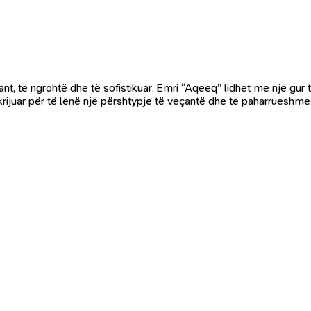
t, të ngrohtë dhe të sofistikuar. Emri “Aqeeq” lidhet me një gur t
rijuar për të lënë një përshtypje të veçantë dhe të paharrueshme