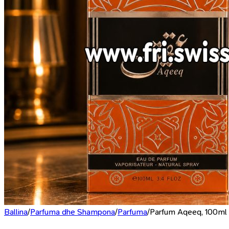
Ballina
/
Parfuma dhe Shampona
/
Parfuma
/
Parfum Aqeeq, 100ml