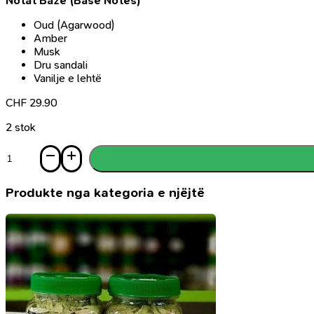
Notat Bazë (Base Notes)
Oud (Agarwood)
Amber
Musk
Dru sandali
Vanilje e lehtë
CHF
29.90
2 stok
Sasi
Parfum
Aqeeq,
100ml
Produkte nga kategoria e njëjtë