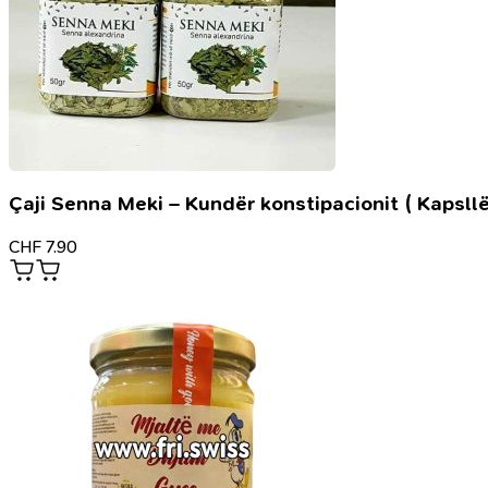
Çaji Senna Meki – Kundër konstipacionit ( Kapsllë
CHF
7.90