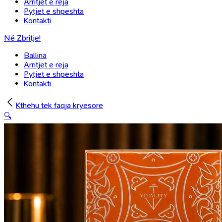
Arritjet e reja
Pytjet e shpeshta
Kontakti
Në Zbritje!
Ballina
Arritjet e reja
Pytjet e shpeshta
Kontakti
Kthehu tek faqja kryesore
🔍