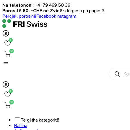
Na telefononi:
+41 79 469 50 36
Porositë 60. -CHF në Zvicër
dërgesa pa pagesë.
Përcjell porosinë
Facebook
Instagram
0
0
Products
search
0
0
Të gjitha kategoritë
Ballina