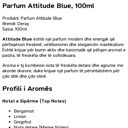
Parfum Attitude Blue, 100ml
Produkti: Parfum Attitude Blue
Brendi: Deray
Sasia: 100ml
Attitude Blue
është një parfum modern dhe energjik që
përfaqëson freskinë, vetëbesimin dhe elegancën mashkullore.
Është krijuar për burrin aktiv dhe karizmatik që pëlqen aromat e
pastra, të freskëta dhe të sofistikuara.
Aroma e tij kombinon nota të freskëta detare dhe agrume me
akorde drurore, duke krijuar një parfum të përshtatshëm për
çdo ditë dhe çdo stinë.
Profili i Aromës
Notat e Sipërme (Top Notes)
Bergamot
Limon
Grejpfrut
Nota detare (Marine Notes)