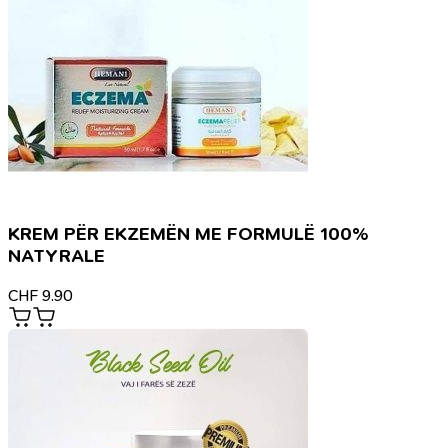
KREM PËR EKZEMËN ME FORMULË 100%
NATYRALE
CHF
9.90