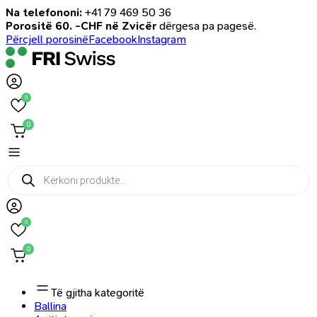
Na telefononi:
+41 79 469 50 36
Porositë 60. -CHF në Zvicër
dërgesa pa pagesë.
Përcjell porosinë
Facebook
Instagram
0
0
Products
search
0
0
Të gjitha kategoritë
Ballina