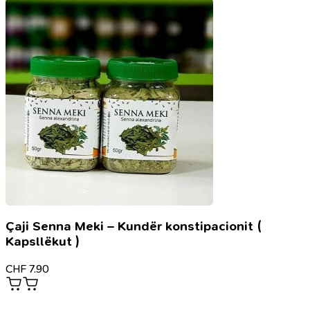
Çaji Senna Meki – Kundër konstipacionit (
Kapsllëkut )
CHF
7.90