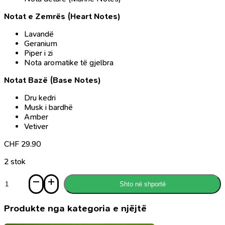
Notat e Zemrës (Heart Notes)
Lavandë
Geranium
Piper i zi
Nota aromatike të gjelbra
Notat Bazë (Base Notes)
Dru kedri
Musk i bardhë
Amber
Vetiver
CHF
29.90
2 stok
Sasi
Shto në shportë
Parfum
Attitude
Blue,
Produkte nga kategoria e njëjtë
100ml