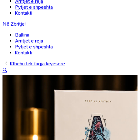
Arritjet e reja
Pytjet e shpeshta
Kontakti
Në Zbritje!
Ballina
Arritjet e reja
Pytjet e shpeshta
Kontakti
Kthehu tek faqja kryesore
🔍