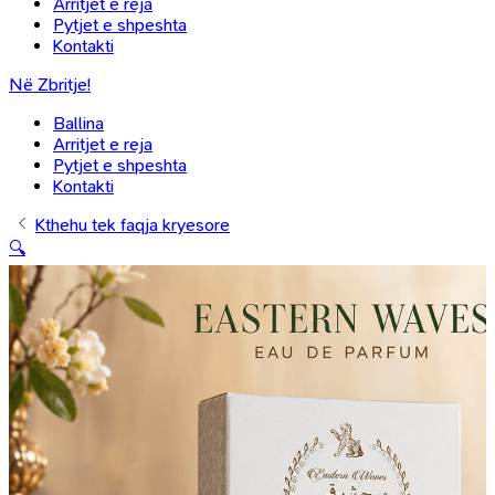
Arritjet e reja
Pytjet e shpeshta
Kontakti
Në Zbritje!
Ballina
Arritjet e reja
Pytjet e shpeshta
Kontakti
Kthehu tek faqja kryesore
🔍