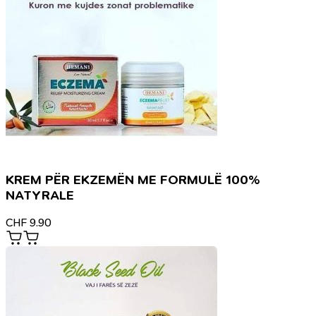
KREM PËR EKZEMËN ME FORMULË 100%
NATYRALE
CHF
9.90