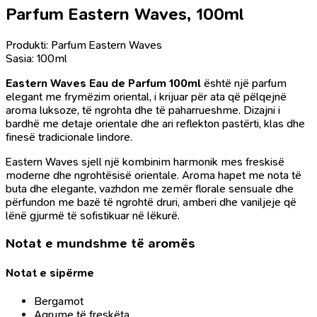
Parfum Eastern Waves, 100ml
Produkti: Parfum Eastern Waves
Sasia: 100ml
Eastern Waves Eau de Parfum 100ml
është një parfum
elegant me frymëzim oriental, i krijuar për ata që pëlqejnë
aroma luksoze, të ngrohta dhe të paharrueshme. Dizajni i
bardhë me detaje orientale dhe ari reflekton pastërti, klas dhe
finesë tradicionale lindore.
Eastern Waves sjell një kombinim harmonik mes freskisë
moderne dhe ngrohtësisë orientale. Aroma hapet me nota të
buta dhe elegante, vazhdon me zemër florale sensuale dhe
përfundon me bazë të ngrohtë druri, amberi dhe vaniljeje që
lënë gjurmë të sofistikuar në lëkurë.
Notat e mundshme të aromës
Notat e sipërme
Bergamot
Agrume të freskëta