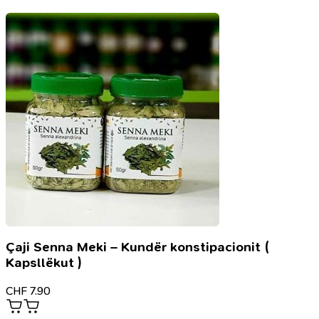
100ml
Çaji Senna Meki – Kundër konstipacionit (
Kapsllëkut )
CHF
7.90