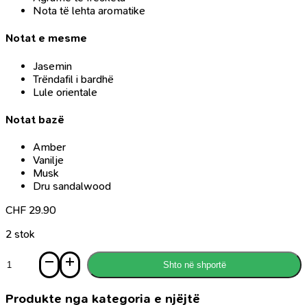
Nota të lehta aromatike
Notat e mesme
Jasemin
Trëndafil i bardhë
Lule orientale
Notat bazë
Amber
Vanilje
Musk
Dru sandalwood
CHF
29.90
2 stok
Sasi
Shto në shportë
Parfum
Eastern
Waves,
Produkte nga kategoria e njëjtë