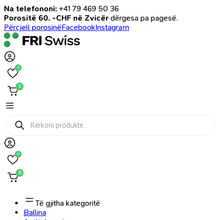
Na telefononi:
+41 79 469 50 36
Porositë 60. -CHF në Zvicër
dërgesa pa pagesë.
Përcjell porosinë
Facebook
Instagram
0
0
Products
search
0
0
Të gjitha kategoritë
Ballina