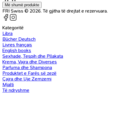
Më shumë produkte
FRI Swiss © 2026. Të gjitha të drejtat e rezervuara.
Kategoritë
Libra
Bücher Deutsch
Livres français
English books
Sexhade, Tespih dhe Pllakata
Krema, Vajra dhe Diverses
Parfuma dhe Shampona
Produktet e Farës së zezë
Çajra dhe Uje Zemzemi
Mjalti
Të ndryshme