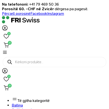
Na telefononi:
+41 79 469 50 36
Porositë 60. -CHF në Zvicër
dërgesa pa pagesë.
Përcjell porosinë
Facebook
Instagram
0
0
Products
search
0
0
Të gjitha kategoritë
Ballina