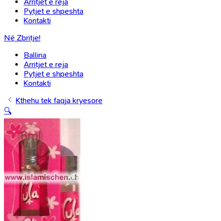
Arritjet e reja
Pytjet e shpeshta
Kontakti
Në Zbritje!
Ballina
Arritjet e reja
Pytjet e shpeshta
Kontakti
Kthehu tek faqja kryesore
🔍