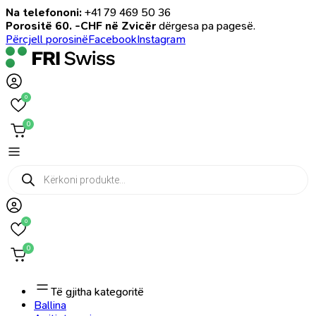
Na telefononi:
+41 79 469 50 36
Porositë 60. -CHF në Zvicër
dërgesa pa pagesë.
Përcjell porosinë
Facebook
Instagram
0
0
Products
search
0
0
Të gjitha kategoritë
Ballina