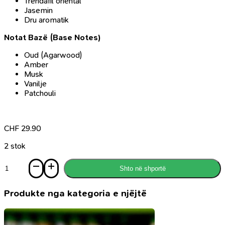
Trëndafil oriental
Jasemin
Dru aromatik
Notat Bazë (Base Notes)
Oud (Agarwood)
Amber
Musk
Vanilje
Patchouli
CHF
29.90
2 stok
Sasi
Shto në shportë
Parfum
Oud
for
Produkte nga kategoria e njëjtë
Loveliness,
100ml