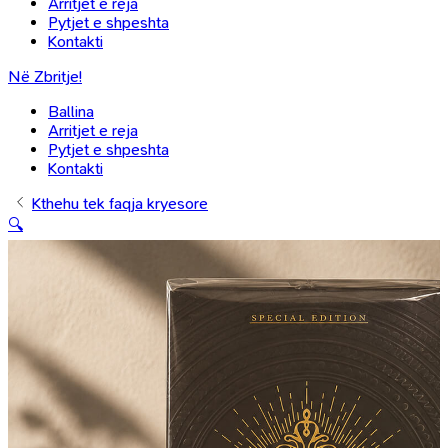
Arritjet e reja
Pytjet e shpeshta
Kontakti
Në Zbritje!
Ballina
Arritjet e reja
Pytjet e shpeshta
Kontakti
Kthehu tek faqja kryesore
🔍