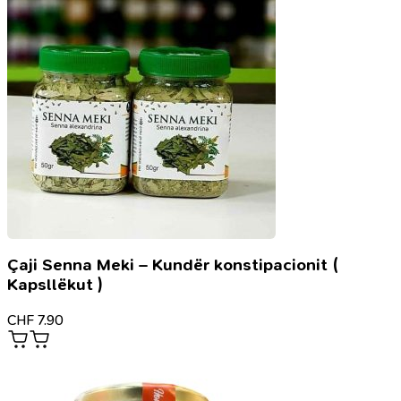
Çaji Senna Meki – Kundër konstipacionit (
Kapsllëkut )
CHF
7.90