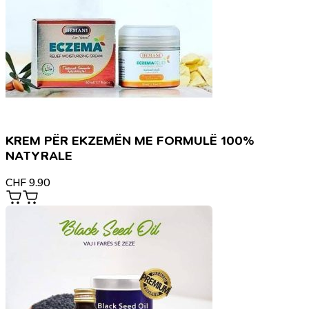
KREM PËR EKZEMËN ME FORMULË 100%
NATYRALE
CHF
9.90