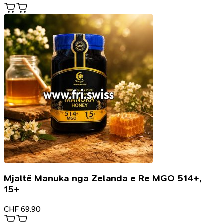
Mjaltë Manuka nga Zelanda e Re MGO 514+,
15+
CHF
69.90